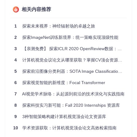
PULSE：自我监督的照片上采样
相关内容推荐
Image GPT：像素级预训练
深脸部绘制：从素描生成人脸图像
PIFuHD：高分辨率3D人体数字化
1
探索未来视界：神经辐射场的卓越之旅
RAFT：所有成对字段变换的光学流
学习空间-时间变换进行视频修复
2
探索ImageNet训练新境界：统一策略实现顶级性能
旧照片恢复：深度潜在空间翻译
实时人像抠图真的需要绿幕吗？
3
【亲测免费】 探索ICLR 2020 OpenReview数据：爬取与可视化
DeOldify：老照片复原
参考文献
4
计算机视觉会议论文从哪里获取？掌握CV顶会资源的高效检索方法
1. Sea-thru：水下图像去水化[1]
5
探索前沿图像分类利器：SOTA Image Classification Models in PyTorch
想知道海洋除去了水会是什么样子吗？以色列海法大学的研究
人员利用计算机视觉和机器学习方法成功移除了水下图像中的
6
探索视觉智能的新维度：Focal Transformer
蓝绿色色调，恢复了珊瑚礁的真实色彩！
7
AI视觉学术脉络：从起源到前沿的技术演化与实践指南
视频解释：
8
探索科技实习新可能：Fall 2020 Internships 资源库
9
3种智能策略构建计算机视觉顶会论文资源库
10
学术资源获取：计算机视觉顶会论文高效检索指南