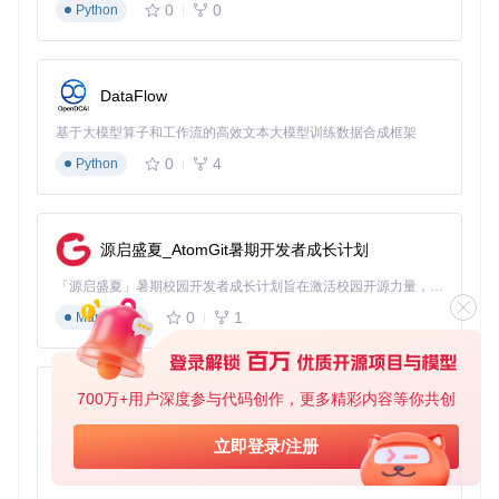
0
0
Python
深度阅读：
一项基于19个控制神经元的新型大脑启发式智
DataFlow
能系统可以驾驶汽车！
论文：
Neural circuit policies enabling auditable autonom
基于大模型算子和工作流的高效文本大模型训练数据合成框架
y
代码：
点击此处获取NCP代码
0
4
Python
...更多论文详解（省略）
源启盛夏_AtomGit暑期开发者成长计划
每一个项目都有其独特的技术和应用场景，无论是水下成像处
理、自动驾驶，还是高质量图像生成和视频修复，这些都是计
「源启盛夏」暑期校园开发者成长计划旨在激活校园开源力量，通过积分激励、认证扶持、资源倾斜等形式，引导高校组织和开发者完成「入驻 — 建项目 — 做贡献 — 获认证 — 得资源」的完整闭环。无论你是想带领社团入驻平台的组织者，还是希望用代码贡献证明自己的开发者，都能在这里找到属于你的成长路径。
算机视觉技术在实际生活中的广泛应用。每个解决方案的特点
在于：
0
1
Markdown
高精度：如YOLOv4的目标检测，能够在保证速度的同时提
供出色的准确性。
700万+用户深度参与代码创作，更多精彩内容等你共创
自我学习能力：PULSE和Image GPT可以通过探索潜在空
py-xiaozhi
间自我学习，以提升图像质量和完成度。
基于Python的Xiaozhi AI，适用于想要完整Xiaozhi体验而无需拥有专用硬件的用户。
低计算成本：NeRV则能在有限计算资源下创建完整三维场
立即登录/注册
景并调整光照。
0
1
Python