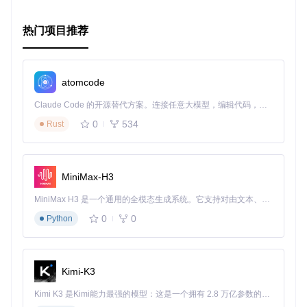
热门项目推荐
深度阅读：
这项AI能去除水下图片的水体颜色！
论文：
Sea-thru: A Method For Removing Water From Un
atomcode
derwater Images
代码：
点击此处获取Sea Thru代码
Claude Code 的开源替代方案。连接任意大模型，编辑代码，运行命令，自动验证 — 全自动执行。用 Rust 构建，极致性能。 ｜ An open-source alternative to Claude Code. Connect any LLM, edit code, run commands, and verify changes — autonomously. Built in Rust for speed. Get Started
2. 神经电路策略：可审计自主性[2]
0
534
Rust
IST奥地利和MIT的研究员通过模仿微小生物（如线虫）的大
脑建立了新的自动驾驶系统。仅用19个控制神经元就能操控自
驾车，相较于常见的Inceptions、Resnets或VGG等深度神经
网络所需的数百万神经元。
MiniMax-H3
视频解释：
MiniMax H3 是一个通用的全模态生成系统。它支持对由文本、图像、视频和音频组成的多模态上下文进行统一理解，并能生成分辨率高达 2K、时长可达 15 秒的带原生立体声音频的视频。得益于面向任务泛化的系统设计，H3 在预训练阶段就已具备广泛的多模态上下文理解与生成能力，能够出色地执行复杂的多模态指令。
0
0
Python
Kimi-K3
Kimi K3 是Kimi能力最强的模型：这是一个拥有 2.8 万亿参数的混合专家（MoE）模型，具备原生视觉理解能力，并支持 100 万 token 的上下文窗口。