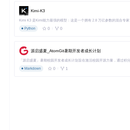
Kimi-K3
0
0
Python
源启盛夏_AtomGit暑期开发者成长计划
0
1
Markdown