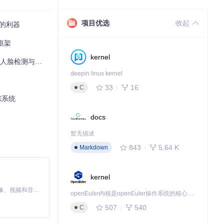
项目优选
收起
踪的利器
容错过的选择！
框架
kernel
检测与识别解决方案
deepin linux kernel
33
16
C
踪系统
docs
暂无描述
843
5.64 K
Markdown
kernel
MiniMax H3 是一个通用的全模态生成系统。它支持对由文本、图像、视频和音频组成的多模态上下文进行统一理解，并能生成分辨率高达 2K、时长可达 15 秒的带原生立体声音频的视频。得益于面向任务泛化的系统设计，H3 在预训练阶段就已具备广泛的多模态上下文理解与生成能力，能够出色地执行复杂的多模态指令。
openEuler内核是openEuler操作系统的核心，既是系统性能与稳定性的基石，也是连接处理器、设备与服务的桥梁。
507
540
C