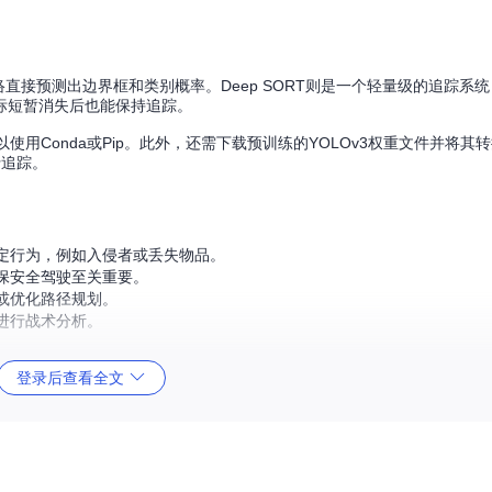
络直接预测出边界框和类别概率。Deep SORT则是一个轻量级的追踪系
标短暂消失后也能保持追踪。
onda或Pip。此外，还需下载预训练的YOLOv3权重文件并将其转换为T
行追踪。
定行为，例如入侵者或丢失物品。
保安全驾驶至关重要。
或优化路径规划。
进行战术分析。
登录后查看全文
在实时环境下稳定工作。
场景。
简单。