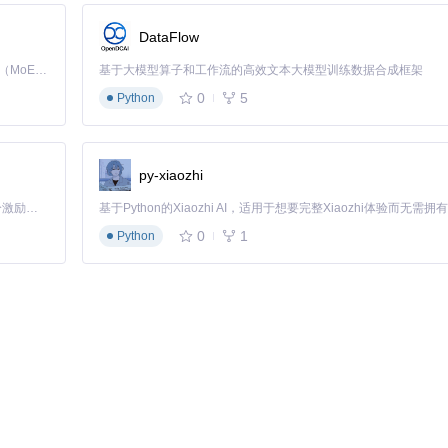
DataFlow
Kimi K3 是Kimi能力最强的模型：这是一个拥有 2.8 万亿参数的混合专家（MoE）模型，具备原生视觉理解能力，并支持 100 万 token 的上下文窗口。
基于大模型算子和工作流的高效文本大模型训练数据合成框架
0
5
Python
py-xiaozhi
「源启盛夏」暑期校园开发者成长计划旨在激活校园开源力量，通过积分激励、认证扶持、资源倾斜等形式，引导高校组织和开发者完成「入驻 — 建项目 — 做贡献 — 获认证 — 得资源」的完整闭环。无论你是想带领社团入驻平台的组织者，还是希望用代码贡献证明自己的开发者，都能在这里找到属于你的成长路径。
0
1
Python