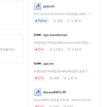
pytorch
作为 Ascend for PyTorch 社区的核心组件，TorchNPU 是昇腾专为 PyTorch 打造的深度学习适配插件，使 PyTorch 框架能够直接调用昇腾 NPU，为开发者提供昇腾 AI 处理器的超强算力。
835
1.26 K
Python
ops-transformer
本项目是CANN提供的transformer类大模型算子库，实现网络在NPU上加速计算。
1.03 K
2.44 K
C++
基于Python的Xiaozhi AI，适用于想要完整Xiaozhi体验而无需拥有专用硬件的用户。
ops-nn
本项目是CANN提供的神经网络类计算算子库，实现网络在NPU上加速计算。
839
1.67 K
C++
AscendNPU-IR
AscendNPU-IR是基于MLIR（Multi-Level Intermediate Representation）构建的，面向昇腾亲和算子编译时使用的中间表示，提供昇腾完备表达能力，通过编译优化提升昇腾AI处理器计算效率，支持通过生态框架使能昇腾AI处理器与深度调优
496
337
C++