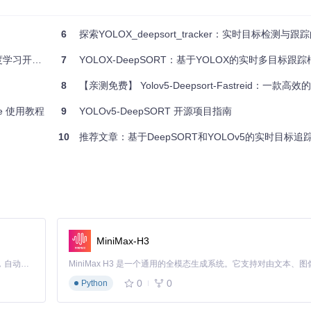
就能够在自己的视频流或摄像头输入上看到令人惊叹的追踪效果。
6
探索YOLOX_deepsort_tracker：实时目标检测与跟
于任何技术爱好者或寻求提高追踪性能的应用开发者来说，这都是一个不
开源项目评测
7
YOLOX-DeepSORT：基于YOLOX的实时多目标跟踪
8
【亲测免费】 Yolov5-Deepsort-Fastreid：一款高效的人脸
Pose 使用教程
9
YOLOv5-DeepSORT 开源项目指南
10
推荐文章：基于DeepSORT和YOLOv5的实时目标追
MiniMax-H3
Claude Code 的开源替代方案。连接任意大模型，编辑代码，运行命令，自动验证 — 全自动执行。用 Rust 构建，极致性能。 ｜ An open-source alternative to Claude Code. Connect any LLM, edit code, run commands, and verify changes — autonomously. Built in Rust for speed. Get Started
0
0
Python