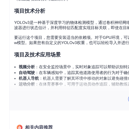
项目技术分析
YOLOv3是一种基于深度学习的物体检测模型，通过卷积神经网
波器进行状态估计，并利用特征匹配度实现目标关联，即使在目
要运行这个项目，您需要安装适当的依赖项。对于GPU环境，可以使用C
w模型。如果您有自定义的YOLOv3权重，也可以轻松导入并进
项目及技术应用场景
视频分析
：在安全监控场景中，实时对象追踪可以帮助识别特
自动驾驶
：在车辆感知中，追踪其他道路使用者的行为对于确
机器人导航
：机器人需要了解其环境中移动的对象以避免碰撞
运动分析
：在体育赛事中，可用于运动员动作追踪，辅助教练
项目特点
实时性
：得益于高效的YOLOv3和Deep SORT，该系统能
灵活性
：支持使用预训练权重和自定义模型，适用于各种应用
易用性
：清晰的文档和简单的命令行接口使得设置和运行变得
跨平台
：兼容Linux和Windows，可在不同硬件平台上部署。
相关内容推荐