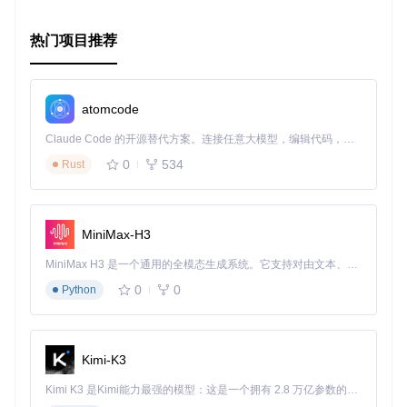
开始你的结构化代码比较之旅吧！
热门项目推荐
atomcode
Claude Code 的开源替代方案。连接任意大模型，编辑代码，运行命令，自动验证 — 全自动执行。用 Rust 构建，极致性能。 ｜ An open-source alternative to Claude Code. Connect any LLM, edit code, run commands, and verify changes — autonomously. Built in Rust for speed. Get Started
0
534
Rust
MiniMax-H3
MiniMax H3 是一个通用的全模态生成系统。它支持对由文本、图像、视频和音频组成的多模态上下文进行统一理解，并能生成分辨率高达 2K、时长可达 15 秒的带原生立体声音频的视频。得益于面向任务泛化的系统设计，H3 在预训练阶段就已具备广泛的多模态上下文理解与生成能力，能够出色地执行复杂的多模态指令。
0
0
Python
Kimi-K3
Kimi K3 是Kimi能力最强的模型：这是一个拥有 2.8 万亿参数的混合专家（MoE）模型，具备原生视觉理解能力，并支持 100 万 token 的上下文窗口。