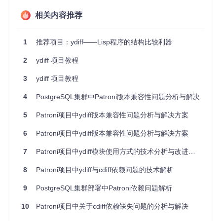
展示代码修改的过程。对于团队协作和代码质量管理而言，这
相关内容推荐
是一个强大的辅助工具。
此外，虽然作者表示不再支持非Lisp家族的语言，但C++和Jav
aScript的parser作为示例代码，为其他开发者提供了扩展到更
1
推荐项目：ydiff——Lisp程序的结构比较利器
多语言的基础。
2
ydiff 项目教程
4、项目特点
3
ydiff 项目教程
语言智能
: 针对Lisp的特性，提供更精确的比较。
4
PostgreSQL集群中Patroni版本兼容性问题分析与解决
格式独立
: 无视代码格式变化，关注实质内容。
移动检测
: 强大的重构代码检测能力。
5
Patroni项目中ydiff版本兼容性问题分析与解决方案
互动视图
: 生成的HTML报告方便用户浏览和理解。
轻量级部署
: 只需Racket环境，即可快速安装和使用。
6
Patroni项目中ydiff版本兼容性问题分析与解决方案
如果你是Lisp开发者，或者对代码对比工具有独特需求，那么
7
Patroni项目中ydiff模块使用方式的技术分析与改进建议
ydiff
值得你一试。立即下载并体验这个精巧的开源工具，让
代码比对变得更为轻松有效。
8
Patroni项目中ydiff与cdiff依赖问题的技术解析
9
PostgreSQL集群部署中Patroni依赖问题解析
获取项目
10
Patroni项目中关于cdiff依赖缺失问题的分析与解决
ydiff
的源代码可以在GitHub上找到，遵循GPLv3许可证。只
需前往
项目主页
，按照文档说明进行编译和安装。