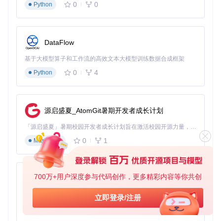
0
0
Python
DataFlow
基于大模型算子和工作流的高效文本大模型训练数据合成框架
0
4
Python
源启盛夏_AtomGit暑期开发者成长计划
「源启盛夏」暑期校园开发者成长计划旨在激活校园开源力量，通过积分激励、认证扶持、资源倾斜等形式，引导高校组织和开发者完成「入驻 — 建项目 — 做贡献 — 获认证 — 得资源」的完整闭环。无论你是想带领社团入驻平台的组织者，还是希望用代码贡献证明自己的开发者，都能在这里找到属于你的成长路径。
0
1
Markdown
700万+用户深度参与代码创作，更多精彩内容等你共创
py-xiaozhi
基于Python的Xiaozhi AI，适用于想要完整Xiaozhi体验而无需拥有专用硬件的用户。
立即登录/注册
0
1
Python