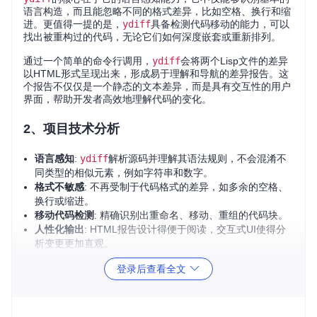
语言构造，而且能忽略不同的格式差异，比如空格、换行和缩
进。更值得一提的是，
ydiff
具备检测代码移动的能力，可以
找出被重构过的代码，无论它们如何深度嵌套或重新排列。
通过一个简单的命令行调用，
ydiff
会将两个Lisp文件的差异
以HTML形式呈现出来，形成易于理解和导航的差异报告。这
个报告不仅仅是一个静态的文本差异，而是具有交互性的用户
界面，帮助开发者高效地理解代码的变化。
2、项目技术分析
语言感知
:
ydiff
解析源码并理解其语法规则，不会混淆不
同类型的相似元素，例如字符串和数字。
格式不敏感
: 不再受制于代码格式的差异，如多余的空格、
换行或缩进。
移动代码检测
: 精确识别出重命名、移动、重组的代码块。
人性化输出
: HTML报告设计得便于阅读，交互式UI使得分
析变更更加直观。
登录后查看全文
3、项目及技术应用场景
ydiff
适用于任何需要进行Lisp代码比对的场合，无论是版本
控制系统中的差异查看，还是代码审查过程，或是用于教学中