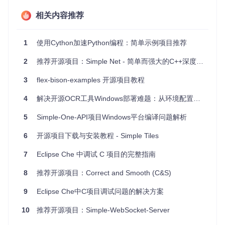
上构建，
simplecpp
的兼容性可以帮助你在不引入新问题
的同时平滑地过渡。
相关内容推荐
代码重构
：在大型项目中，了解宏的使用情况可以简化重
构过程，尤其是在处理复杂的宏定义时。
1
使用Cython加速Python编程：简单示例项目推荐
学习C/C++预处理器
：对于初学者而言，
simplecpp
是一
2
推荐开源项目：Simple Net - 简单而强大的C++深度学习库
个很好的研究预处理机制的实例。
3
flex-bison-examples 开源项目教程
4、项目特点
4
解决开源OCR工具Windows部署难题：从环境配置到实战优化
高性能
：
simplecpp
能快速处理源代码，不会增加额外的
5
Simple-One-API项目Windows平台编译问题解析
性能负担。
6
开源项目下载与安装教程 - Simple Tiles
高度兼容
：不仅支持C和C++标准，还能处理多种编译器的
非标扩展，具有广泛的适用性。
7
Eclipse Che 中调试 C 项目的完整指南
清晰易用
：只需查看
main.cpp
文件，即可了解如何将其集
8
推荐开源项目：Correct and Smooth (C&S)
成到你的项目中。
9
Eclipse Che中C项目调试问题的解决方案
持续集成
：通过GitHub Actions自动化测试，确保了在Wind
ows和Unix-like系统上的稳定性和兼容性。
10
推荐开源项目：Simple-WebSocket-Server
要编译并运行
simplecpp
，你可以简单地执行
make
命令，然