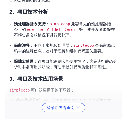
分析提供更好的保真度。
2、项目技术分析
预处理器指令支持
：
simplecpp
兼容常见的预处理器指
令，如
#define
、
#ifdef
、
#endif
等，使开发者能够在
不损失语义的情况下进行预处理。
保留注释
：不同于常规预处理器，
simplecpp
会保留源代
码中的注释信息，这对于理解和维护代码至关重要。
跟踪宏使用
：该项目能追踪宏的使用情况，这是进行静态分
析时非常有用的功能，有助于提升代码质量和可靠性。
3、项目及技术应用场景
simplecpp
可广泛应用于以下场景：
静态代码分析
：由于它能够提供原始预处理器丢失的信
息，因此特别适合用于编写静态分析工具，帮助检测潜在
登录后查看全文
的编程错误和不良实践。
跨平台开发
：如果你的项目需要在不同编译器或操作系统