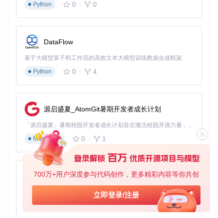
0
0
Python
DataFlow
基于大模型算子和工作流的高效文本大模型训练数据合成框架
0
4
Python
源启盛夏_AtomGit暑期开发者成长计划
「源启盛夏」暑期校园开发者成长计划旨在激活校园开源力量，通过积分激励、认证扶持、资源倾斜等形式，引导高校组织和开发者完成「入驻 — 建项目 — 做贡献 — 获认证 — 得资源」的完整闭环。无论你是想带领社团入驻平台的组织者，还是希望用代码贡献证明自己的开发者，都能在这里找到属于你的成长路径。
0
1
Markdown
700万+用户深度参与代码创作，更多精彩内容等你共创
py-xiaozhi
基于Python的Xiaozhi AI，适用于想要完整Xiaozhi体验而无需拥有专用硬件的用户。
立即登录/注册
0
1
Python