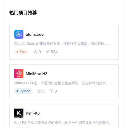
后使用
make test
运行测试用例（需要Python环境）。
总的来说，
热门项目推荐
simplecpp
是一个强大且灵活的C/C++预处理器，
无论你是经验丰富的开发者还是初学者，它都能成为你开发工
具箱中的一项有力工具。如果你正寻找一个可以深度理解并信
赖的预处理器，那么这个开源项目绝对值得尝试。
atomcode
Claude Code 的开源替代方案。连接任意大模型，编辑代码，运行命令，自动验证 — 全自动执行。用 Rust 构建，极致性能。 ｜ An open-source alternative to Claude Code. Connect any LLM, edit code, run commands, and verify changes — autonomously. Built in Rust for speed. Get Started
0
534
Rust
MiniMax-H3
MiniMax H3 是一个通用的全模态生成系统。它支持对由文本、图像、视频和音频组成的多模态上下文进行统一理解，并能生成分辨率高达 2K、时长可达 15 秒的带原生立体声音频的视频。得益于面向任务泛化的系统设计，H3 在预训练阶段就已具备广泛的多模态上下文理解与生成能力，能够出色地执行复杂的多模态指令。
0
0
Python
Kimi-K3
Kimi K3 是Kimi能力最强的模型：这是一个拥有 2.8 万亿参数的混合专家（MoE）模型，具备原生视觉理解能力，并支持 100 万 token 的上下文窗口。