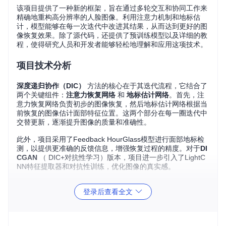
该项目提供了一种新的框架，旨在通过多轮交互和协同工作来
精确地重构高分辨率的人脸图像。利用注意力机制和地标估
计，模型能够在每一次迭代中改进其结果，从而达到更好的图
像恢复效果。除了源代码，还提供了预训练模型以及详细的教
程，使得研究人员和开发者能够轻松地理解和应用这项技术。
项目技术分析
深度递归协作（DIC）
方法的核心在于其迭代流程，它结合了
两个关键组件：
注意力恢复网络
和
地标估计网络
。首先，注
意力恢复网络负责初步的图像恢复，然后地标估计网络根据当
前恢复的图像估计面部特征位置。这两个部分在每一圈迭代中
交替更新，逐渐提升图像的质量和准确性。
此外，项目采用了Feedback HourGlass模型进行面部地标检
测，以提供更准确的反馈信息，增强恢复过程的精度。对于
DI
CGAN
（ DIC+对抗性学习）版本，项目进一步引入了LightC
NN特征提取器和对抗性训练，优化图像的真实感。
应用场景
登录后查看全文
人像识别
：在低光照或像素化条件下，DIC可以显著提高人
脸识别系统的性能。