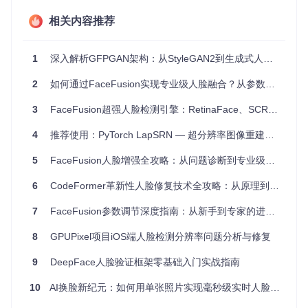
视频通话和直播
：实时提升视频通话或流媒体平台中人脸图
像的质量。
相关内容推荐
社交媒体
：允许用户上传低分辨率照片并自动提升其清晰
度。
1
深入解析GFPGAN架构：从StyleGAN2到生成式人脸先验
监控系统
：改善低分辨率摄像头捕捉的面部图像，提高监控
分析的准确性。
2
如何通过FaceFusion实现专业级人脸融合？从参数调节到效果优化的完整指南
项目特点
3
FaceFusion超强人脸检测引擎：RetinaFace、SCRFD、YOLO-Face技术解析
创新的递归协作机制
：将注意力恢复与地标估计相结合，
4
推荐使用：PyTorch LapSRN — 超分辨率图像重建的利器
实现逐轮迭代提升。
易用的开源实现
：基于PyTorch，易于理解和定制，提供
5
FaceFusion人脸增强全攻略：从问题诊断到专业级效果优化
详细教程和预训练模型。
6
全面的评估工具
CodeFormer革新性人脸修复技术全攻略：从原理到实战的AI图像处理指南
：包括图像质量和地标检测两方面，确保
模型性能的全面评价。
7
FaceFusion参数调节深度指南：从新手到专家的进阶之路
广泛的数据集支持
：兼容CelebA和Helen等数据集，适应
多种人脸图像场景。
8
GPUPixel项目iOS端人脸检测分辨率问题分析与修复
无论您是对深度学习感兴趣的研究者，还是寻找解决方案的开
9
DeepFace人脸验证框架零基础入门实战指南
发者，这个项目都是值得探索的宝贵资源。立即加入我们，一
起体验深度递归协作带来的强大人脸超分辨率技术吧！
10
AI换脸新纪元：如何用单张照片实现毫秒级实时人脸转换？