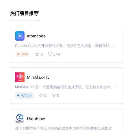
热门项目推荐
atomcode
Claude Code 的开源替代方案。连接任意大模型，编辑代码，运行命令，自动验证 — 全自动执行。用 Rust 构建，极致性能。 ｜ An open-source alternative to Claude Code. Connect any LLM, edit code, run commands, and verify changes — autonomously. Built in Rust for speed. Get Started
0
544
Rust
MiniMax-H3
MiniMax H3 是一个通用的全模态生成系统。它支持对由文本、图像、视频和音频组成的多模态上下文进行统一理解，并能生成分辨率高达 2K、时长可达 15 秒的带原生立体声音频的视频。得益于面向任务泛化的系统设计，H3 在预训练阶段就已具备广泛的多模态上下文理解与生成能力，能够出色地执行复杂的多模态指令。
0
0
Python
DataFlow
基于大模型算子和工作流的高效文本大模型训练数据合成框架