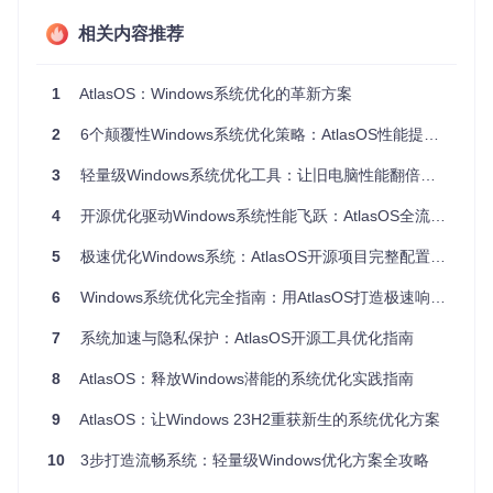
相关内容推荐
AtlasOS的核心价值在于通过模块化设计，在不破坏系统稳定
性的前提下，实现性能、隐私与安全的平衡优化。其价值主要
体现在以下几个方面：
1
AtlasOS：Windows系统优化的革新方案
性能提升
：通过禁用不必要的后台进程、优化资源调度、调整
2
6个颠覆性Windows系统优化策略：AtlasOS性能提升实战指南
系统服务等方式，减少资源占用，提升系统响应速度。例如，
禁用“媒体体验增强服务”可减少后台CPU占用，优化内存管理
3
轻量级Windows系统优化工具：让旧电脑性能翻倍的开源方案
策略可提升多任务处理能力。
4
开源优化驱动Windows系统性能飞跃：AtlasOS全流程配置指南
隐私强化
：全面阻断系统遥测数据收集，清除广告ID，禁用不
必要的网络追踪功能，从系统层面保护用户隐私。如禁用LLM
NR协议可强化本地网络隐私，阻断诊断数据增强收集功能可
5
极速优化Windows系统：AtlasOS开源项目完整配置指南
防止敏感信息泄露。
6
Windows系统优化完全指南：用AtlasOS打造极速响应的电脑体验
安全加固
：提供可配置的安全模型，包括内核隔离、漏洞缓解
等功能，在保证系统兼容性的同时提升安全性。例如，核心隔
7
系统加速与隐私保护：AtlasOS开源工具优化指南
离控制允许用户根据硬件性能选择防护等级，智能应用控制可
对未知应用进行行为分析。
8
AtlasOS：释放Windows潜能的系统优化实践指南
技术架构：AtlasOS优化引擎的原理与实现
9
AtlasOS：让Windows 23H2重获新生的系统优化方案
10
3步打造流畅系统：轻量级Windows优化方案全攻略
AtlasOS的技术架构基于Playbook脚本系统，通过YAML配置
文件实现对系统的精细化控制。其核心优化引擎主要包括进程