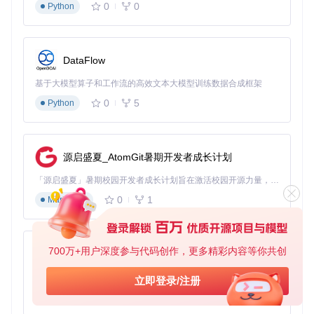
0
0
实战指南：AtlasOS的部署与配置
Python
环境检测
在部署AtlasOS之前，需进行环境检测以确保系统兼容性。执
DataFlow
行
src/playbook/Executables/CLIENTCBS.ps1
脚本，检查系统
组件完整性和兼容性问题。该脚本会生成详细的系统检测报
基于大模型算子和工作流的高效文本大模型训练数据合成框架
告，帮助用户了解当前系统状态。
0
5
Python
定制配置
AtlasOS支持根据用户需求进行定制化配置。以下是两种常见
场景的配置建议：
源启盛夏_AtomGit暑期开发者成长计划
游戏环境配置
：
「源启盛夏」暑期校园开发者成长计划旨在激活校园开源力量，通过积分激励、认证扶持、资源倾斜等形式，引导高校组织和开发者完成「入驻 — 建项目 — 做贡献 — 获认证 — 得资源」的完整闭环。无论你是想带领社团入驻平台的组织者，还是希望用代码贡献证明自己的开发者，都能在这里找到属于你的成长路径。
0
1
Markdown
启用游戏模式优化：确保
src/playbook/tweaks/performanc
e/disable-game-bar.yml
设置为false，保留Xbox服务以支持
游戏功能。
优化CPU调度：调整
src/playbook/tweaks/performance/co
700万+用户深度参与代码创作，更多精彩内容等你共创
py-xiaozhi
nfig-mmcss.yml
，提升游戏进程优先级。
禁用不必要的后台应用：通过
src/playbook/tweaks/perform
基于Python的Xiaozhi AI，适用于想要完整Xiaozhi体验而无需拥有专用硬件的用户。
立即登录/注册
ance/disable-background-apps.yml
禁用与游戏无关的后台
0
1
Python
进程。