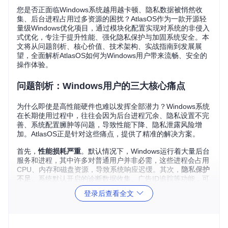
您是否正面临Windows系统越用越卡顿、隐私数据被悄然收
集、后台进程占用过多资源的困扰？AtlasOS作为一款开源轻
量级Windows优化项目，通过模块化配置实现对系统的非侵入
式优化，专注于提升性能、强化隐私保护与加固系统安全。本
文将从问题剖析、核心价值、技术架构、实战指南到发展展
望，全面解析AtlasOS如何为Windows用户带来流畅、安全的
操作体验。
问题剖析：Windows用户的三大核心痛点
为什么即使是高性能硬件也难以发挥全部潜力？Windows系统
在长期使用过程中，往往会因为后台进程冗余、隐私设置不完
善、系统配置臃肿等问题，导致性能下降、隐私泄露风险增
加。AtlasOS正是针对这些痛点，提供了精准的解决方案。
首先，
性能损耗严重
。默认情况下，Windows运行着大量后台
服务和进程，其中许多对普通用户并非必需，这些进程会占用
CPU、内存和磁盘资源，导致系统响应迟缓。其次，
隐私保护
不足
。系统默认开启的诊断数据收集、广告ID追踪等功能，可
能使用户隐私数据被过度收集。最后，
系统配置复杂
。普通用
登录后查看全文
户难以手动优化系统设置，而不当的配置调整可能导致系统不
稳定或功能异常。
核心价值：AtlasOS如何重塑Windows体验