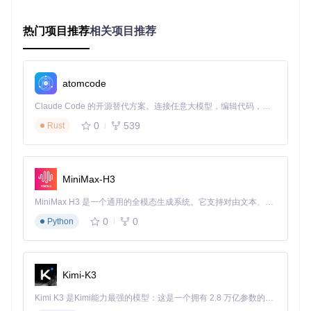
管理、资源调度和系统服务三大模块。
热门项目推荐
相关项目推荐
图：AtlasOS优化引擎架构示意图，展示了进程管理、资源调
度和系统服务三大模块的协同工作
原理
atomcode
AtlasOS采用“按需配置”的理念，通过分析Windows系统运行
Claude Code 的开源替代方案。连接任意大模型，编辑代码，运行命令，自动验证 — 全自动执行。用 Rust 构建，极致性能。 ｜ An open-source alternative to Claude Code. Connect any LLM, edit code, run commands, and verify changes — autonomously. Built in Rust for speed. Get Started
机制，识别并禁用非必要组件和服务。其核心算法包括进程优
先级动态调整、资源使用监控与分配、隐私策略自动应用等。
0
539
Rust
实现
AtlasOS的优化配置主要通过YAML文件定义，如
src/playbook/
MiniMax-H3
Configuration/atlas/start.yml
实现基础系统优化，
src/playboo
k/tweaks/performance/disable-background-apps.yml
控制后
MiniMax H3 是一个通用的全模态生成系统。它支持对由文本、图像、视频和音频组成的多模态上下文进行统一理解，并能生成分辨率高达 2K、时长可达 15 秒的带原生立体声音频的视频。得益于面向任务泛化的系统设计，H3 在预训练阶段就已具备广泛的多模态上下文理解与生成能力，能够出色地执行复杂的多模态指令。
台进程。这些配置文件通过Playbook脚本系统自动应用到系统
中。
0
0
Python
效果
通过实际测试，在Intel i7-13700K+32GB内存环境下，AtlasO
Kimi-K3
S优化使Windows开机时间缩短28%，应用启动速度提升1
9%，同时系统资源占用降低15%左右。
Kimi K3 是Kimi能力最强的模型：这是一个拥有 2.8 万亿参数的混合专家（MoE）模型，具备原生视觉理解能力，并支持 100 万 token 的上下文窗口。