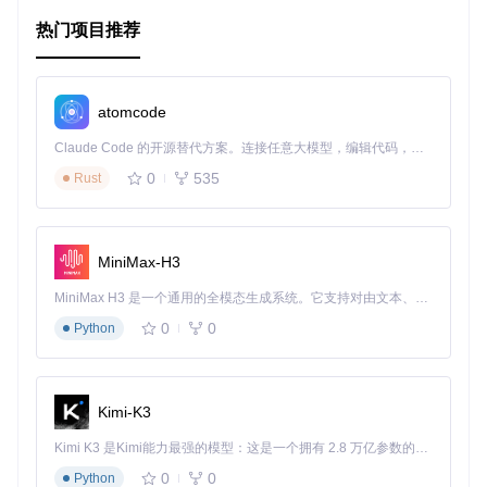
4、项目特点
热门项目推荐
热更新机制
：使用puerts实现热更新，让开发者可以在游戏
运行时无缝应用新的代码和资源。
完善的文档
：项目提供了详尽的新手指南和技术文档，方便
atomcode
开发者上手和解决问题。
社区支持
：有活跃的QQ交流群，开发者可以在这里获取即
Claude Code 的开源替代方案。连接任意大模型，编辑代码，运行命令，自动验证 — 全自动执行。用 Rust 构建，极致性能。 ｜ An open-source alternative to Claude Code. Connect any LLM, edit code, run commands, and verify changes — autonomously. Built in Rust for speed. Get Started
时帮助和交流经验。
0
535
Rust
持续更新
：根据Road Map，NICE-TS会不断添加新的特性
和系统，如新手引导、任务、聊天和红点提示等，以满足更
多游戏开发需求。
MiniMax-H3
总的来说，NICE-TS是一个强大且全面的游戏开发框架，无论
你是独立开发者还是专业团队成员，都能从中受益。如果你正
MiniMax H3 是一个通用的全模态生成系统。它支持对由文本、图像、视频和音频组成的多模态上下文进行统一理解，并能生成分辨率高达 2K、时长可达 15 秒的带原生立体声音频的视频。得益于面向任务泛化的系统设计，H3 在预训练阶段就已具备广泛的多模态上下文理解与生成能力，能够出色地执行复杂的多模态指令。
在寻找一个能够简化开发流程、提升游戏品质的工具，那么NI
CE-TS绝对值得尝试。立即加入，体验高效开发的乐趣吧！
0
0
Python
Kimi-K3
Kimi K3 是Kimi能力最强的模型：这是一个拥有 2.8 万亿参数的混合专家（MoE）模型，具备原生视觉理解能力，并支持 100 万 token 的上下文窗口。
0
0
Python