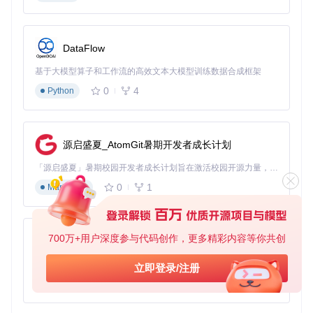
DataFlow
基于大模型算子和工作流的高效文本大模型训练数据合成框架
0
4
Python
源启盛夏_AtomGit暑期开发者成长计划
「源启盛夏」暑期校园开发者成长计划旨在激活校园开源力量，通过积分激励、认证扶持、资源倾斜等形式，引导高校组织和开发者完成「入驻 — 建项目 — 做贡献 — 获认证 — 得资源」的完整闭环。无论你是想带领社团入驻平台的组织者，还是希望用代码贡献证明自己的开发者，都能在这里找到属于你的成长路径。
0
1
Markdown
700万+用户深度参与代码创作，更多精彩内容等你共创
py-xiaozhi
基于Python的Xiaozhi AI，适用于想要完整Xiaozhi体验而无需拥有专用硬件的用户。
立即登录/注册
0
1
Python