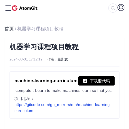
首页
/ 机器学习课程项目教程
机器学习课程项目教程
2024-08-31 17:12:19
作者：董斯意
machine-learning-curriculum
下载源代码
:computer: Learn to make machines learn so that you don't have to struggle to program them; The ultimate list
项目地址：
https://gitcode.com/gh_mirrors/ma/machine-learning-
curriculum