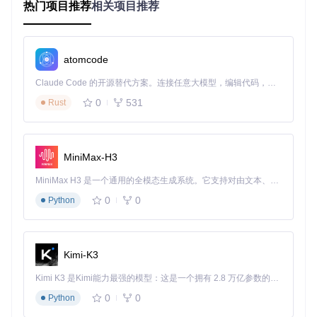
回归模型来预测房价。
热门项目推荐
相关项目推荐
案例2：客户细分
使用聚类算法对客户进行细分，可以帮助企业更好地理解客户
atomcode
需求，从而提供更个性化的服务和产品。
Claude Code 的开源替代方案。连接任意大模型，编辑代码，运行命令，自动验证 — 全自动执行。用 Rust 构建，极致性能。 ｜ An open-source alternative to Claude Code. Connect any LLM, edit code, run commands, and verify changes — autonomously. Built in Rust for speed. Get Started
最佳实践
数据预处理
：确保数据清洗和预处理步骤充分，以提高模
0
531
Rust
型的准确性。
模型选择
：根据问题的特点选择合适的模型，例如对于分
类问题可以选择逻辑回归或决策树。
超参数调优
：使用网格搜索或随机搜索进行超参数调优，
MiniMax-H3
以找到最佳的模型参数。
MiniMax H3 是一个通用的全模态生成系统。它支持对由文本、图像、视频和音频组成的多模态上下文进行统一理解，并能生成分辨率高达 2K、时长可达 15 秒的带原生立体声音频的视频。得益于面向任务泛化的系统设计，H3 在预训练阶段就已具备广泛的多模态上下文理解与生成能力，能够出色地执行复杂的多模态指令。
典型生态项目
0
0
Python
1. Scikit-learn
Scikit-learn是一个强大的机器学习库，提供了各种机器学习算
Kimi-K3
法和工具，适用于数据挖掘和数据分析。
Kimi K3 是Kimi能力最强的模型：这是一个拥有 2.8 万亿参数的混合专家（MoE）模型，具备原生视觉理解能力，并支持 100 万 token 的上下文窗口。
2. TensorFlow
0
0
Python
TensorFlow是一个开源的深度学习框架，适用于构建和训练各