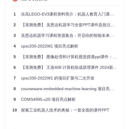
# 生成示例数据
X = np.random.rand(
100
, 
1
)

1
乐高LEGO-EV3课程资料简介：机器人教育入门课程，提供全面系统学习资源
y = 
2
 + 
3
 * X + np.random.randn(
100
, 
1
)

2
【亲测免费】 吴恩达机器学习全套PPT课件及批注：深度学习的最佳伴侣
# 分割数据集
X_train, X_test, y_train, y_test = train_test_split(X, y,
3
吴恩达机器学习课程资源集合：开启你的智能未来之门
# 创建并训练模型
4
cpsc330-2022W1 项目亮点解析
model = LinearRegression()

model.fit(X_train, y_train)

5
【亲测免费】 图像处理和计算机视觉授课ppt课件：助力高校课程，培养视觉算法高手
# 预测
6
【亲测免费】 王道408 计算机组成原理课件 2024新版：深入理解计算机核心
y_pred = model.predict(X_test)

7
cpsc330-2022W1 的项目扩展与二次开发
# 输出模型参数
print
(
f'模型参数: 
{model.coef_}
, 截距: 
{model.intercept_}
'
8
courseware-embedded-machine-learning 项目亮点解析
应用案例和最佳实践
9
COMS4995-s20 项目亮点解析
10
探索工业机器人技术的奥秘：一套全面的课件PPT
案例1：房价预测
使用回归模型预测房价是一个经典的应用案例。通过收集房屋
的各种特征（如面积、房间数、地理位置等），可以训练一个