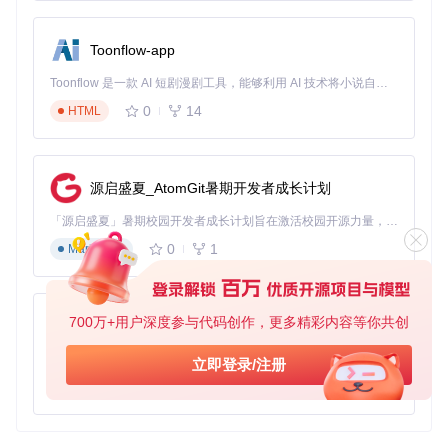
种神经网络模型。
3. PyTorch
Toonflow-app
PyTorch是另一个流行的深度学习框架，以其动态计算图和易
Toonflow 是一款 AI 短剧漫剧工具，能够利用 AI 技术将小说自动转化为剧本，并结合 AI 生成的图片和视频，实现高效的短剧创作。借助 Toonflow，可以轻松完成从文字到影像的全流程，让短剧制作变得更加智能与便捷。
用性而受到广泛欢迎。
0
14
HTML
4. Pandas
Pandas是一个数据处理和分析库，提供了高效的数据结构和
数据分析工具，是数据科学家的必备工具之一。
源启盛夏_AtomGit暑期开发者成长计划
通过结合这些生态项目，可以构建更复杂和强大的机器学习系
「源启盛夏」暑期校园开发者成长计划旨在激活校园开源力量，通过积分激励、认证扶持、资源倾斜等形式，引导高校组织和开发者完成「入驻 — 建项目 — 做贡献 — 获认证 — 得资源」的完整闭环。无论你是想带领社团入驻平台的组织者，还是希望用代码贡献证明自己的开发者，都能在这里找到属于你的成长路径。
统，从而解决更多实际问题。
0
1
Markdown
machine-learning-curriculum
下载源代码
700万+用户深度参与代码创作，更多精彩内容等你共创
AionUi
:computer: Learn to make machines learn so that you don't have to struggle to program them; The ultimate list
项目地址：
免费、本地、开源的 24/7 全天候 Cowork 应用，以及适用于 Gemini CLI、Claude Code、Codex、OpenCode、Qwen Code、Goose CLI、Auggie 等的 OpenClaw | 🌟 喜欢就点star吧
立即登录/注册
https://gitcode.com/gh_mirrors/ma/machine-learning-
0
6
TypeScript
curriculum