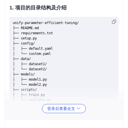
1. 项目的目录结构及介绍
unify-parameter-efficient-tuning/

├── README.md

├── requirements.txt

├── setup.py

├── config/

│   ├── default.yaml

│   └── custom.yaml

├── data/

│   ├── dataset1/

│   └── dataset2/

├── models/

│   ├── model1.py

│   └── model2.py

├── scripts/

│   ├── train.py

│   └── evaluate.py

└── utils/

登录后查看全文
    ├── helper.py

README.md
: 项目介绍和使用说明。