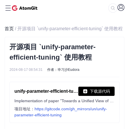
首页
/ 开源项目 `unify-parameter-efficient-tuning` 使用教程
开源项目 `unify-parameter-
efficient-tuning` 使用教程
2024-08-17 08:54:31
作者：毕习沙Eudora
unify-parameter-efficient-tuning
下载源代码
Implementation of paper "Towards a Unified View of Parameter-Efficient Transfer Learning" (ICLR 2022)
项目地址：
https://gitcode.com/gh_mirrors/un/unify-
parameter-efficient-tuning