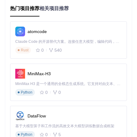
requirements.txt
: 项目依赖的Python包列表。
热门项目推荐
setup.py
: 项目安装脚本。
相关项目推荐
config/
: 配置文件目录，包含默认配置和自定义配置。
data/
: 数据集目录，包含多个数据集。
models/
: 模型定义文件目录。
atomcode
scripts/
: 脚本目录，包含训练和评估脚本。
utils/
: 工具函数目录，包含辅助函数和日志记录函数。
Claude Code 的开源替代方案。连接任意大模型，编辑代码，运行命令，自动验证 — 全自动执行。用 Rust 构建，极致性能。 ｜ An open-source alternative to Claude Code. Connect any LLM, edit code, run commands, and verify changes — autonomously. Built in Rust for speed. Get Started
0
540
Rust
2. 项目的启动文件介绍
项目的启动文件位于
scripts/
目录下，主要包括：
MiniMax-H3
train.py
: 用于训练模型的脚本。
evaluate.py
: 用于评估模型性能的脚本。
MiniMax H3 是一个通用的全模态生成系统。它支持对由文本、图像、视频和音频组成的多模态上下文进行统一理解，并能生成分辨率高达 2K、时长可达 15 秒的带原生立体声音频的视频。得益于面向任务泛化的系统设计，H3 在预训练阶段就已具备广泛的多模态上下文理解与生成能力，能够出色地执行复杂的多模态指令。
train.py
0
0
Python
# scripts/train.py
import
from
 models 
import
from
 utils 
import
 logger

DataFlow
def
main
():

基于大模型算子和工作流的高效文本大模型训练数据合成框架
    parser = argparse.ArgumentParser(description=
"Train M
    parser.add_argument(
"--config"
, 
type
=
str
, default=
"co
0
5
Python