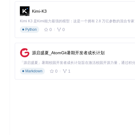
    }

Kimi-K3
3. 应用案例和最佳实践
0
0
Python
3.1 云锚点应用
云锚点功能允许用户在不同设备之间共享 AR 体验。例如，用户可
源启盛夏_AtomGit暑期开发者成长计划
3.2 地理空间应用
地理空间功能可以用于创建基于地理位置的 AR 应用。例如，用
0
1
Markdown
3.3 增强面部应用
增强面部功能可以用于创建面部识别和跟踪的 AR 应用。例如
4. 典型生态项目
4.1 ARCore Geospatial Creator
ARCore Geospatial Creator 是一个用于创建和管理
4.2 ARCore Scene Semantics