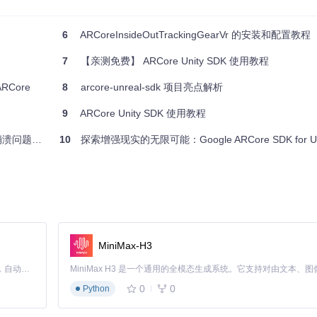
e-ios-sdk
。
6
ARCoreInsideOutTrackingGearVr 的安装和配置教程
本的 ARCore。
加所需的 ARCore 库。
7
【亲测免费】 ARCore Unity SDK 使用教程
RCore
8
arcore-unreal-sdk 项目亮点解析
9
ARCore Unity SDK 使用教程
崩溃问题分析
10
探索增强现实的无限可能：Google ARCore SDK for Un
ate
 {

MiniMax-H3
KEY"
, bundleIdentifier: 
nil
)

Claude Code 的开源替代方案。连接任意大模型，编辑代码，运行命令，自动验证 — 全自动执行。用 Rust 构建，极致性能。 ｜ An open-source alternative to Claude Code. Connect any LLM, edit code, run commands, and verify changes — autonomously. Built in Rust for speed. Get Started
0
0
Python
or)
"
)
