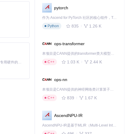
pytorch
作为 Ascend for PyTorch 社区的核心组件，TorchNPU 是昇腾专为 PyTorch 打造的深度学习适配插件，使 PyTorch 框架能够直接调用昇腾 NPU，为开发者提供昇腾 AI 处理器的超强算力。
835
1.26 K
Python
ops-transformer
 对象。
本项目是CANN提供的transformer类大模型算子库，实现网络在NPU上加速计算。
1.03 K
2.44 K
C++
基于Python的Xiaozhi AI，适用于想要完整Xiaozhi体验而无需拥有专用硬件的用户。
。
ops-nn
本项目是CANN提供的神经网络类计算算子库，实现网络在NPU上加速计算。
839
1.67 K
C++
AscendNPU-IR
AscendNPU-IR是基于MLIR（Multi-Level Intermediate Representation）构建的，面向昇腾亲和算子编译时使用的中间表示，提供昇腾完备表达能力，通过编译优化提升昇腾AI处理器计算效率，支持通过生态框架使能昇腾AI处理器与深度调优
496
337
C++