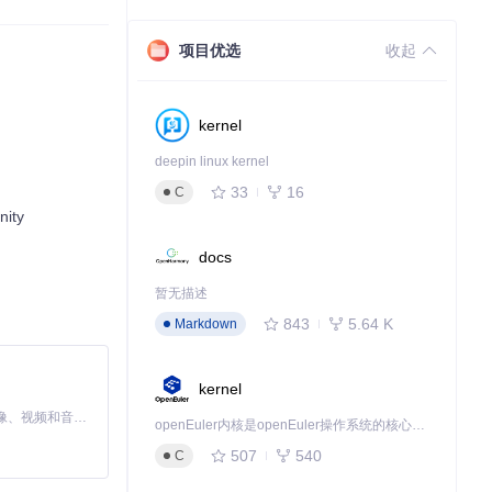
项目优选
收起
kernel
deepin linux kernel
33
16
C
ity
docs
暂无描述
843
5.64 K
Markdown
kernel
MiniMax H3 是一个通用的全模态生成系统。它支持对由文本、图像、视频和音频组成的多模态上下文进行统一理解，并能生成分辨率高达 2K、时长可达 15 秒的带原生立体声音频的视频。得益于面向任务泛化的系统设计，H3 在预训练阶段就已具备广泛的多模态上下文理解与生成能力，能够出色地执行复杂的多模态指令。
openEuler内核是openEuler操作系统的核心，既是系统性能与稳定性的基石，也是连接处理器、设备与服务的桥梁。
507
540
C