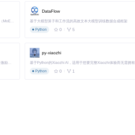
DataFlow
Kimi K3 是Kimi能力最强的模型：这是一个拥有 2.8 万亿参数的混合专家（MoE）模型，具备原生视觉理解能力，并支持 100 万 token 的上下文窗口。
基于大模型算子和工作流的高效文本大模型训练数据合成框架
0
5
Python
以在一个设备上放置一个 AR 对象，然后在另一个设备上看到相同的 AR
py-xiaozhi
「源启盛夏」暑期校园开发者成长计划旨在激活校园开源力量，通过积分激励、认证扶持、资源倾斜等形式，引导高校组织和开发者完成「入驻 — 建项目 — 做贡献 — 获认证 — 得资源」的完整闭环。无论你是想带领社团入驻平台的组织者，还是希望用代码贡献证明自己的开发者，都能在这里找到属于你的成长路径。
户可以在特定地点放置 AR 对象，其他用户在同一地点可以看到这些对象
0
1
Python
，用户可以在面部添加虚拟装饰或特效。
地理空间 AR 内容的工具。它允许开发者轻松创建和管理基于地理位置的 AR 体验。