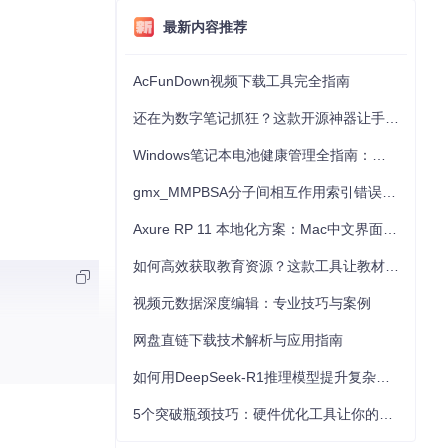
最新内容推荐
AcFunDown视频下载工具完全指南
还在为数字笔记抓狂？这款开源神器让手写批注效率提升300%
Windows笔记本电池健康管理全指南：从根源解决电池损耗问题
gmx_MMPBSA分子间相互作用索引错误的深度诊断与解决
Axure RP 11 本地化方案：Mac中文界面优化与原型设计工具汉化全指南
如何高效获取教育资源？这款工具让教材下载效率提升80%
视频元数据深度编辑：专业技巧与案例
网盘直链下载技术解析与应用指南
如何用DeepSeek-R1推理模型提升复杂任务解决能力：完整指南
5个突破瓶颈技巧：硬件优化工具让你的电脑性能提升30%