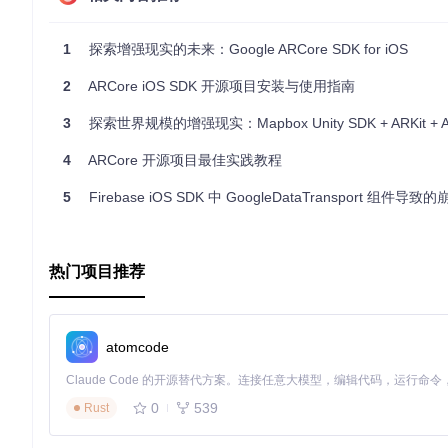
2.2.2 使用 Swift Package Manager
打开 Xcode，选择
File > Add Packages
。
输入包的 URL:
https://github.com/google-ar/arcor
1
探索增强现实的未来：Google ARCore SDK for iOS
设置依赖规则为
Up to Next Minor Version
，并选择最新版
在
Build Phases > Link Binary With Libraries
中添
2
ARCore iOS SDK 开源项目安装与使用指南
在
Other Linker Flags
中添加
-ObjC
标志。
2.3 配置 ARCore 会话
3
探索世界规模的增强现实：Mapbox Unity SDK + ARKit + A
在
ViewController.swift
中配置 ARCore 会话：
4
ARCore 开源项目最佳实践教程
5
Firebase iOS SDK 中 GoogleDataTransport 组件导致的
import
import
 ARCore

class
ViewController
: 
UIViewController
, 
GARSessionDeleg
热门项目推荐
var
 session: 
GARSession
!

override
func
viewDidLoad
() {

super
.viewDidLoad()

do
 {

atomcode
            session 
=
try
GARSession
(apiKey: 
"YOUR_API_
            session.delegate 
=
self
        } 
catch
 {

0
539
Rust
print
(
"Error creating ARCore session: 
\(err
        }
