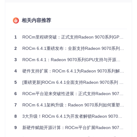
版本支持生命周期表同步更新
安装指南补充针对新硬件的配置说明
相关内容推荐
技术架构解读
1
ROCm里程碑突破：正式支持Radeon 9070系列GPU，开源计算平台再扩展
RDNA 3架构计算优势
2
ROCm 6.4.1重磅发布：全新支持Radeon 9070系列GPU，开源计算生态再升级
Radeon 9070系列采用的RDNA 3架构在计算性能和能效比方
面实现显著提升。其全新的计算单元设计和优化的内存架构，
3
ROCm 6.4.1：Radeon 9070系列GPU支持与开源生态扩展
为机器学习训练和高性能计算工作负载提供了更强的并行处理
能力。
4
硬件支持扩展：ROCm 6.4.1为Radeon 9070系列解锁开源计算能力
gfx1200/1201架构解析
5
[重磅更新]ROCm 6.4.1全面支持Radeon 9070系列 GPU：开源加速计算生态再扩容
gfx1200和gfx1201作为ROCm对RDNA 3架构的硬件接口定
6
ROCm平台迎来突破性进展：正式支持Radeon 9070系列GPU
义，包含了以下关键技术特性：
7
ROCm 6.4.1架构升级：Radeon 9070系列如何重塑开源计算生态
增强型计算单元（CU）设计
优化的高速缓存层次结构
8
3大升级！ROCm 6.4.1为开发者解锁Radeon 9070系列GPU新能力
改进的内存控制器
增强的媒体引擎
9
新硬件赋能开源计算：ROCm平台扩展Radeon 9070系列兼容性