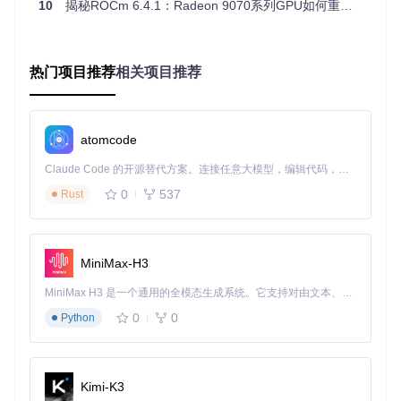
10
揭秘ROCm 6.4.1：Radeon 9070系列GPU如何重塑开源计算生态
平台支持现状
操作系统兼容性
热门项目推荐
相关项目推荐
操作系统
支持状态
备注
Linux (Ubuntu 22.04
完全支持
推荐生产环境
+)
atomcode
完全支持
企业级部署首选
Linux (RHEL 9.x)
Claude Code 的开源替代方案。连接任意大模型，编辑代码，运行命令，自动验证 — 全自动执行。用 Rust 构建，极致性能。 ｜ An open-source alternative to Claude Code. Connect any LLM, edit code, run commands, and verify changes — autonomously. Built in Rust for speed. Get Started
即将支持
预计下一版本发布
WSL 2
0
537
Rust
实验性支
通过WSL间接支
Windows
持
持
软件兼容性注意事项
PyTorch 2.1+ 和 TensorFlow 2.15+ 已验证支持
MiniMax-H3
需更新ROCm相关依赖库至6.4.1版本
MiniMax H3 是一个通用的全模态生成系统。它支持对由文本、图像、视频和音频组成的多模态上下文进行统一理解，并能生成分辨率高达 2K、时长可达 15 秒的带原生立体声音频的视频。得益于面向任务泛化的系统设计，H3 在预训练阶段就已具备广泛的多模态上下文理解与生成能力，能够出色地执行复杂的多模态指令。
旧版ROCm应用可能需要重新编译以利用新架构特性
0
0
Python
开发者实践指南
环境配置步骤
Kimi-K3
确保系统满足最低要求：Linux内核5.15+，glibc 2.35+