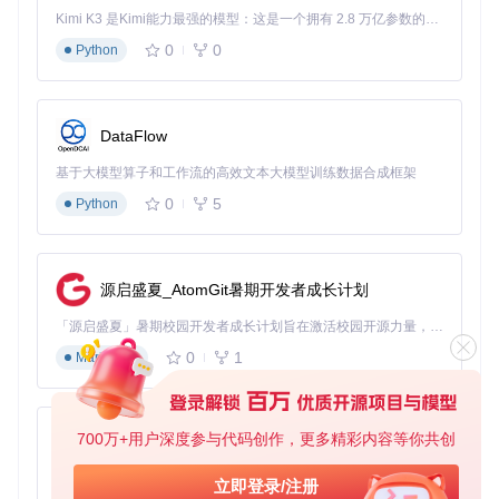
克隆ROCm仓库：
git clone https://gitcode.com/
Kimi K3 是Kimi能力最强的模型：这是一个拥有 2.8 万亿参数的混合专家（MoE）模型，具备原生视觉理解能力，并支持 100 万 token 的上下文窗口。
GitHub_Trending/ro/ROCm
按照官方安装指南配置软件源
0
0
Python
安装特定架构支持包：
sudo apt install rocm-hip-l
ibraries-gfx1200
性能优化建议
针对RDNA 3架构调整线程块大小
DataFlow
利用新的指令集特性优化内存访问模式
基于大模型算子和工作流的高效文本大模型训练数据合成框架
使用ROCm Profiler分析并优化热点代码
针对Radeon 9070的缓存结构调整数据布局
0
5
Python
迁移注意事项
检查代码中硬编码的架构特定优化
更新构建脚本以包含gfx1200/gfx1201目标
验证数值精度和性能基准是否符合预期
源启盛夏_AtomGit暑期开发者成长计划
关注ROCm文档中的已知问题和解决方法
「源启盛夏」暑期校园开发者成长计划旨在激活校园开源力量，通过积分激励、认证扶持、资源倾斜等形式，引导高校组织和开发者完成「入驻 — 建项目 — 做贡献 — 获认证 — 得资源」的完整闭环。无论你是想带领社团入驻平台的组织者，还是希望用代码贡献证明自己的开发者，都能在这里找到属于你的成长路径。
此次ROCm对Radeon 9070系列的支持，不仅丰富了开发者的
0
1
Markdown
硬件选择，更彰显了AMD持续投入开源加速计算生态的决心。
随着硬件支持范围的扩大和软件栈的不断完善，ROCm正逐步
成为多平台、多架构的开放计算标准，为高性能计算和人工智
能领域的创新提供强大动力。
700万+用户深度参与代码创作，更多精彩内容等你共创
py-xiaozhi
基于Python的Xiaozhi AI，适用于想要完整Xiaozhi体验而无需拥有专用硬件的用户。
立即登录/注册