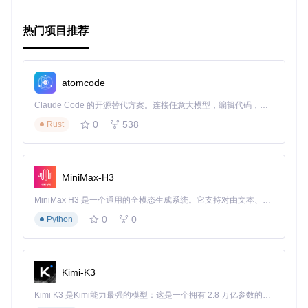
- 狭窄隧道穿越 -
热门项目推荐
atomcode
- 复杂户外环境测试 -
Claude Code 的开源替代方案。连接任意大模型，编辑代码，运行命令，自动验证 — 全自动执行。用 Rust 构建，极致性能。 ｜ An open-source alternative to Claude Code. Connect any LLM, edit code, run commands, and verify changes — autonomously. Built in Rust for speed. Get Started
0
538
Rust
项目更新与安装说明
项目定期维护，最新的更新支持Ubuntu 20.04的编译。依赖项
包括ROS、PCL和Eigen库。对于 Livox LiDAR 用户，需要额
MiniMax-H3
外安装和源码化
livox_ros_driver
。详细安装步骤可在项目文档
中找到。
MiniMax H3 是一个通用的全模态生成系统。它支持对由文本、图像、视频和音频组成的多模态上下文进行统一理解，并能生成分辨率高达 2K、时长可达 15 秒的带原生立体声音频的视频。得益于面向任务泛化的系统设计，H3 在预训练阶段就已具备广泛的多模态上下文理解与生成能力，能够出色地执行复杂的多模态指令。
0
0
Python
结论
PV-LIO以其强大的鲁棒性和高效的计算性能，为实时的LiDAR
-IMU融合定位提供了新的可能性。无论是在自动驾驶、机器人
Kimi-K3
导航还是无人机飞行控制等领域，它都是一个值得信赖的工
具。立即尝试这个开源项目，开启你的精准定位之旅吧！
Kimi K3 是Kimi能力最强的模型：这是一个拥有 2.8 万亿参数的混合专家（MoE）模型，具备原生视觉理解能力，并支持 100 万 token 的上下文窗口。