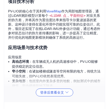
项目技术分析
PV-LIO的核心在于其利用
VoxelMap
作为局部地图管理器，通
过LiDAR测距模型计算每个
<LiDAR 点，平面特征>
对应关系
的协方差，并将其作为置信度比率来指导卡尔曼滤波器的更
新。这种设计使得在退化环境中仍能实现可靠的位姿估计。此
外，项目还实现了在线LiDAR-IMU外参估计功能，通过考虑外
参对状态估计的协方差传播的影响，进一步提高了定位精度。
并行优化的地图更新模块则确保了系统的高效运行。
应用场景与技术优势
应用场景
高动态环境
：在车辆或无人机的高速移动中，PV-LIO能够
提供稳定的定位信息。
窄小空间
：在诸如楼梯或隧道等空间有限的地方，传统方法
可能失效，但PV-LIO依然表现优秀。
复杂地形
：包括室内外复杂多变的地貌，例如测试中的城市
建筑、室内楼梯和地下隧道。
技术优势
登录后查看全文
鲁棒性
：即使面对环境退化情况，也能保持稳定的位置和姿
态估计。
在线自校准
：支持实时的LiDAR-IMU外参数估计，无需手动