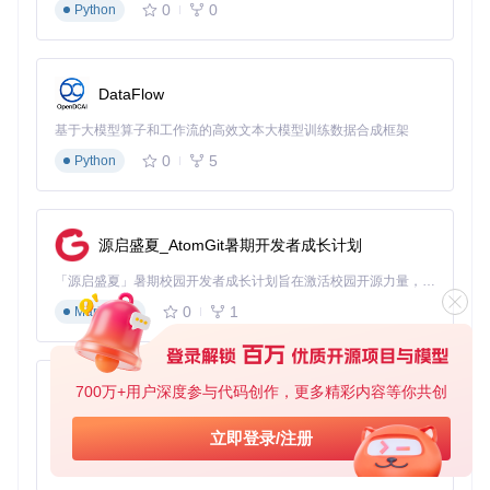
0
0
Python
DataFlow
基于大模型算子和工作流的高效文本大模型训练数据合成框架
0
5
Python
源启盛夏_AtomGit暑期开发者成长计划
「源启盛夏」暑期校园开发者成长计划旨在激活校园开源力量，通过积分激励、认证扶持、资源倾斜等形式，引导高校组织和开发者完成「入驻 — 建项目 — 做贡献 — 获认证 — 得资源」的完整闭环。无论你是想带领社团入驻平台的组织者，还是希望用代码贡献证明自己的开发者，都能在这里找到属于你的成长路径。
0
1
Markdown
700万+用户深度参与代码创作，更多精彩内容等你共创
py-xiaozhi
基于Python的Xiaozhi AI，适用于想要完整Xiaozhi体验而无需拥有专用硬件的用户。
立即登录/注册
0
1
Python