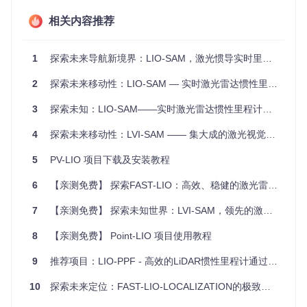
校准。
效率优化
：通过并行优化的地图更新模块，提高处理速度。
相关内容推荐
不确定性可视化
：提供基于概率的体素图，直观展示定位不
确定性。
1
探索未来导航新境界：LIO-SAM，激光惯导实时里程计的闪耀之星
动态演示
2
探索未来移动性：LIO-SAM — 实时激光雷达惯性里程计的卓越选择
PV-LIO的出色性能在各种测试结果中得以体现，包括复杂的室
3
探索未知：LIO-SAM——实时激光雷达惯性里程计的利器！
内和室外环境，例如狭窄的楼梯场景、长隧道穿越以及更具挑
战性的户外环境。这些动画展示了PV-LIO如何在快速变化和复
杂条件下维持精确的定位。
4
探索未来移动性：LVI-SAM —— 集大成的激光视觉惯性里程计系统
5
PV-LIO 项目下载及安装教程
6
【亲测免费】 探索FAST-LIO：高效、稳健的激光雷达-惯性里程计解决方案
- 体素地图与不确定性可视化 -
7
【亲测免费】 探索未知世界：LVI-SAM，领先的激光视觉惯性定位系统
8
【亲测免费】 Point-LIO 项目使用教程
9
推荐项目：LIO-PPF - 高效的LiDAR惯性里程计通过增量平面预配准和骨架跟踪
- 高动态下楼梯场景 -
10
探索未来定位：FAST-LIO-LOCALIZATION的极致体验