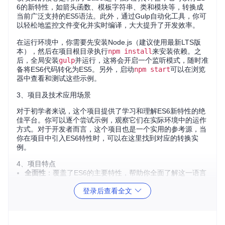
6的新特性，如箭头函数、模板字符串、类和模块等，转换成
当前广泛支持的ES5语法。此外，通过Gulp自动化工具，你可
以轻松地监控文件变化并实时编译，大大提升了开发效率。
在运行环境中，你需要先安装Node.js（建议使用最新LTS版
本），然后在项目根目录执行
npm install
来安装依赖。之
后，全局安装
gulp
并运行，这将会开启一个监听模式，随时准
备将ES6代码转化为ES5。另外，启动
npm start
可以在浏览
器中查看和测试这些示例。
3、项目及技术应用场景
对于初学者来说，这个项目提供了学习和理解ES6新特性的绝
佳平台。你可以逐个尝试示例，观察它们在实际环境中的运作
方式。对于开发者而言，这个项目也是一个实用的参考源，当
你在项目中引入ES6特性时，可以在这里找到对应的转换实
例。
4、项目特点
全面性
：覆盖了ES6的主要特性，帮助你全面了解这一语言
更新。
登录后查看全文
实时转换
：借助Gulp和Babel，代码变更立即被编译，方便
开发调试。
兼容性
：确保你的现代JavaScript代码能在老版本浏览器上
运行。