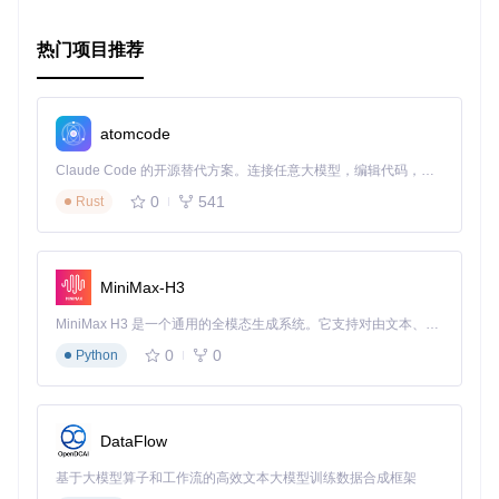
热门项目推荐
atomcode
Claude Code 的开源替代方案。连接任意大模型，编辑代码，运行命令，自动验证 — 全自动执行。用 Rust 构建，极致性能。 ｜ An open-source alternative to Claude Code. Connect any LLM, edit code, run commands, and verify changes — autonomously. Built in Rust for speed. Get Started
0
541
Rust
MiniMax-H3
MiniMax H3 是一个通用的全模态生成系统。它支持对由文本、图像、视频和音频组成的多模态上下文进行统一理解，并能生成分辨率高达 2K、时长可达 15 秒的带原生立体声音频的视频。得益于面向任务泛化的系统设计，H3 在预训练阶段就已具备广泛的多模态上下文理解与生成能力，能够出色地执行复杂的多模态指令。
0
0
Python
DataFlow
基于大模型算子和工作流的高效文本大模型训练数据合成框架