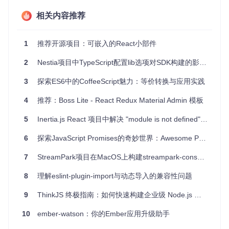
易用性
：简单的命令行操作，无需复杂配置，即可快速上
相关内容推荐
手。
总的来说，“ES6/ES2015 Samples”是一个极具价值的工具，
1
推荐开源项目：可嵌入的React小部件
无论你是初学者还是经验丰富的开发者，都能从中受益。现在
就开始探索ES6的世界，提升你的JavaScript技能吧！
2
Nestia项目中TypeScript配置lib选项对SDK构建的影响分析
3
探索ES6中的CoffeeScript魅力：等价转换与应用实践
4
推荐：Boss Lite - React Redux Material Admin 模板
5
Inertia.js React 项目中解决 "module is not defined" 错误的正确配置方法
6
探索JavaScript Promises的奇妙世界：Awesome Promises项目推荐
7
StreamPark项目在MacOS上构建streampark-console-webapp模块的常见问题解析
8
理解eslint-plugin-import与动态导入的兼容性问题
9
ThinkJS 终极指南：如何快速构建企业级 Node.js 应用 🚀
10
ember-watson：你的Ember应用升级助手