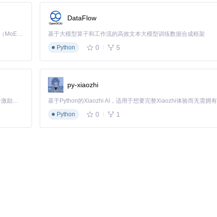
DataFlow
Kimi K3 是Kimi能力最强的模型：这是一个拥有 2.8 万亿参数的混合专家（MoE）模型，具备原生视觉理解能力，并支持 100 万 token 的上下文窗口。
基于大模型算子和工作流的高效文本大模型训练数据合成框架
0
5
Python
py-xiaozhi
「源启盛夏」暑期校园开发者成长计划旨在激活校园开源力量，通过积分激励、认证扶持、资源倾斜等形式，引导高校组织和开发者完成「入驻 — 建项目 — 做贡献 — 获认证 — 得资源」的完整闭环。无论你是想带领社团入驻平台的组织者，还是希望用代码贡献证明自己的开发者，都能在这里找到属于你的成长路径。
例关卡，WFC 可以生成多个具有相似结构的新关卡，从而减少手动设计的
0
1
Python
像。艺术家可以通过输入一个示例图像，生成大量具有相似风格的像素艺
获得更好的生成效果。
，以获得最佳的生成结果。
满意的结果。