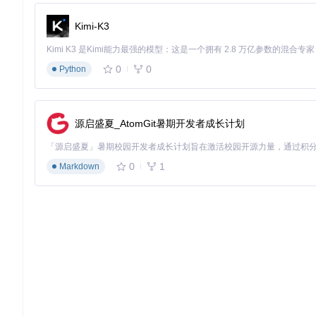
wfc = WaveFunctionCollapse(input_image_path)

Kimi-K3
# 生成图像
output_image = wfc.generate(output_size)

# 保存图像
0
0
Python
3. 应用案例和最佳实践
源启盛夏_AtomGit暑期开发者成长计划
3.1 游戏关卡生成
WFC 算法可以用于生成游戏中的关卡或地图。通过输入一个示
0
1
Markdown
3.2 像素艺术生成
在像素艺术创作中，WFC 可以用于生成具有特定风格的像素图
3.3 最佳实践
输入图像选择
：选择具有清晰局部特征的图像作为输入，可以
参数调整
：根据生成需求，调整输出图像的尺寸、模式等参数
多次生成
：由于 WFC 算法的随机性，建议多次生成并选择最
4. 典型生态项目