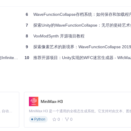
6
WaveFunctionCollapse存档系统：如何保存和加载程序化生
示例：
7
探索Unity的WaveFunctionCollapse：无尽的瓷砖
8
VoxModSynth 开源项目教程
9
探索像素艺术的新境界：WaveFunctionCollapse 2019
Map核心实现
10
推荐开源项目：Unity实现的WFC迷宫生成器 - WfcMa
义生成的图像。例如，调整输入图像的路径、输出图像的尺寸等。
MiniMax-H3
Claude Code 的开源替代方案。连接任意大模型，编辑代码，运行命令，自动验证 — 全自动执行。用 Rust 构建，极致性能。 ｜ An open-source alternative to Claude Code. Connect any LLM, edit code, run commands, and verify changes — autonomously. Built in Rust for speed. Get Started
0
0
Python