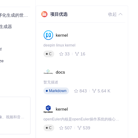
项目优选
收起
成的世界状态 🎮
艺术生成器
kernel
deepin linux kernel
f
33
16
C
ze
docs
暂无描述
843
5.64 K
Markdown
kernel
MiniMax H3 是一个通用的全模态生成系统。它支持对由文本、图像、视频和音频组成的多模态上下文进行统一理解，并能生成分辨率高达 2K、时长可达 15 秒的带原生立体声音频的视频。得益于面向任务泛化的系统设计，H3 在预训练阶段就已具备广泛的多模态上下文理解与生成能力，能够出色地执行复杂的多模态指令。
openEuler内核是openEuler操作系统的核心，既是系统性能与稳定性的基石，也是连接处理器、设备与服务的桥梁。
507
539
C