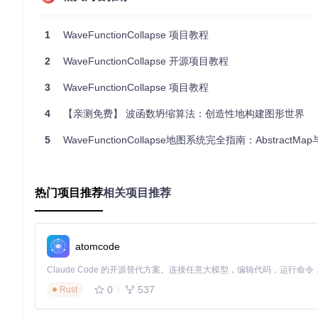
1
WaveFunctionCollapse 项目教程
2.4 运行示例
项目中包含了一些示例代码，你可以通过以下命令运行其中一个
2
WaveFunctionCollapse 开源项目教程
3
WaveFunctionCollapse 项目教程
4
【亲测免费】 波函数坍缩算法：创造性地构建图形世界
该命令将生成一个新的图像，并将其保存到指定的输出路径。
5
WaveFunctionCollapse地图系统完全指南：AbstractMap与Infinite
2.5 自定义配置
你可以通过修改
examples/example1.py
文件中的参数来自定
热门项目推荐
相关项目推荐
# examples/example1.py
from
 wavefunctioncollapse 
import
 WaveFunctionCollapse

# 配置参数
atomcode
input_image_path = 
"path/to/your/input_image.png"
output_image_path = 
"path/to/your/output_image.png"
output_size = (
256
, 
256
)

0
537
Rust
# 初始化 WFC 算法