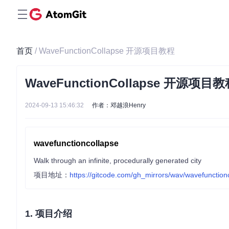
首页
/ WaveFunctionCollapse 开源项目教程
WaveFunctionCollapse 开源项目
2024-09-13 15:46:32
作者：邓越浪Henry
wavefunctioncollapse
Walk through an infinite, procedurally generated city
项目地址：
https://gitcode.com/gh_mirrors/wav/wavefunction
1. 项目介绍