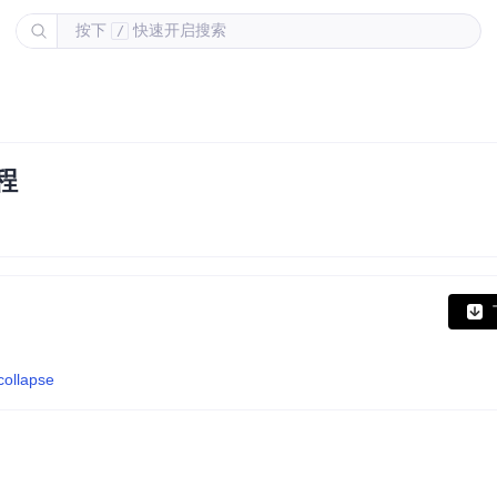
按下
快速开启搜索
/
教程
collapse