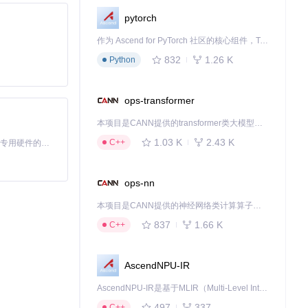
pytorch
作为 Ascend for PyTorch 社区的核心组件，TorchNPU 是昇腾专为 PyTorch 打造的深度学习适配插件，使 PyTorch 框架能够直接调用昇腾 NPU，为开发者提供昇腾 AI 处理器的超强算力。
832
1.26 K
Python
ops-transformer
本项目是CANN提供的transformer类大模型算子库，实现网络在NPU上加速计算。
1.03 K
2.43 K
C++
基于Python的Xiaozhi AI，适用于想要完整Xiaozhi体验而无需拥有专用硬件的用户。
工作量。
ops-nn
术作品。
本项目是CANN提供的神经网络类计算算子库，实现网络在NPU上加速计算。
837
1.66 K
C++
AscendNPU-IR
AscendNPU-IR是基于MLIR（Multi-Level Intermediate Representation）构建的，面向昇腾亲和算子编译时使用的中间表示，提供昇腾完备表达能力，通过编译优化提升昇腾AI处理器计算效率，支持通过生态框架使能昇腾AI处理器与深度调优
497
337
C++