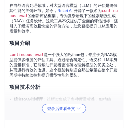
在自然语言处理领域，对大型语言模型（LLM）的评估是确保
其性能的关键环节。如今，
Relari AI
开源了一款名为
continu
ous-eval
的创新评估框架，专为复杂语境下的检索增强生成
（RAG）任务设计。这款工具不仅提供了全面的评估指标，还
引入了经济高效且快速的评价方法，助您轻松提升LLM应用的
质量和效率。
项目介绍
continuous-eval
是一个强大的Python包，专注于为RAG模
型提供多维度的评估工具。通过结合确定性、语义和LLM本身
的度量标准，它能帮助开发者更准确地理解模型的优劣之处，
从而进行有效的改进。这个框架特别适合那些希望在整个开发
周期中持续监控和提升模型性能的团队。
项目技术分析
综合RAG指标库
：该框架集成了多种度量标准，如精确
率、召回率和F1值等，您可以根据需求自由组合。
登录后查看全文
可信的集成评估
：通过数学保证的近似人类评价策略，实现
更客观的评估结果。
成本降低、速度提升
：采用混合评估策略，可将成本降低高
达15倍，并将大规模数据集的评估时间从小时级缩短到分钟