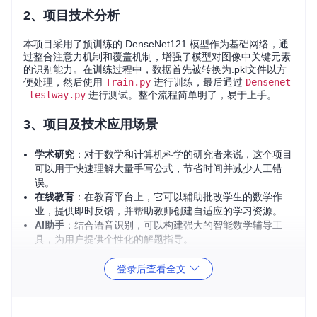
2、项目技术分析
本项目采用了预训练的 DenseNet121 模型作为基础网络，通
过整合注意力机制和覆盖机制，增强了模型对图像中关键元素
的识别能力。在训练过程中，数据首先被转换为.pkl文件以方
便处理，然后使用
Train.py
进行训练，最后通过
Densenet
_testway.py
进行测试。整个流程简单明了，易于上手。
3、项目及技术应用场景
学术研究
：对于数学和计算机科学的研究者来说，这个项目
可以用于快速理解大量手写公式，节省时间并减少人工错
误。
在线教育
：在教育平台上，它可以辅助批改学生的数学作
业，提供即时反馈，并帮助教师创建自适应的学习资源。
AI助手
：结合语音识别，可以构建强大的智能数学辅导工
具，为用户提供个性化的解题指导。
4、项目特点
登录后查看全文
高效识别
：采用先进的深度学习模型和优化算法，实现了低
误差率的手写数学表达式识别，实验结果显示，WER损失