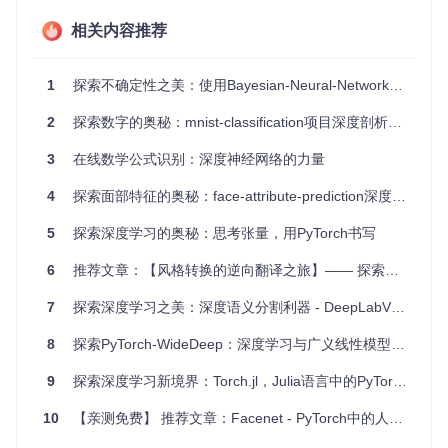
仅为17.160%，ExpRate达到38.595%。
相关内容推荐
可视化展示
：提供了直观的结果可视化功能，可以看到每个
步骤的识别过程以及注意力分布，有助于理解和改进模型。
易于部署
：基于Python 3.6和PyTorch 1.0，依赖库少，配
1
探索不确定性之美：使用Bayesian-Neural-Network-Pytorch构建鲁棒模型
置简单，方便开发者进行二次开发和定制化应用。
强大支持
：作者提供详细文档与示例，社区活跃，有问题可
2
探索数字的奥秘：mnist-classification项目深度剖析与推荐
直接联系作者进行交流讨论。
3
在线数学公式识别：深度神经网络的力量
通过以上介绍，我们可以看出，
Handwritten-Mathematica
l-Expression-Recognition (Pytorch)
不仅是一个高效
4
探索面部特征的奥秘：face-attribute-prediction深度学习项目推荐
的技术解决方案，也是一个很好的学习平台，无论你是深度学
习初学者还是有经验的研究者，都能从这个项目中获益。现在
5
探索深度学习的奥秘：思考张量，用PyTorch书写
就动手试试，让我们的数学之旅变得更加轻松愉快吧！
6
推荐文章：【风格转换的逆向翻译之旅】—— 探索文本风格迁移的新境界
7
探索深度学习之美：深度语义分割利器 - DeepLabV3Plus-PyTorch【deeplabv3+】
8
探索PyTorch-WideDeep：深度学习与广义线性模型的完美融合
9
探索深度学习新境界：Torch.jl，Julia语言中的PyTorch之翼
10
【亲测免费】 推荐文章：Facenet - PyTorch中的人脸识别之旅