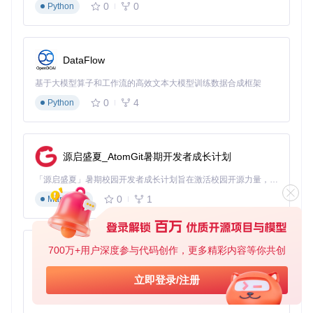
0
0
Python
DataFlow
基于大模型算子和工作流的高效文本大模型训练数据合成框架
0
4
Python
源启盛夏_AtomGit暑期开发者成长计划
「源启盛夏」暑期校园开发者成长计划旨在激活校园开源力量，通过积分激励、认证扶持、资源倾斜等形式，引导高校组织和开发者完成「入驻 — 建项目 — 做贡献 — 获认证 — 得资源」的完整闭环。无论你是想带领社团入驻平台的组织者，还是希望用代码贡献证明自己的开发者，都能在这里找到属于你的成长路径。
0
1
Markdown
700万+用户深度参与代码创作，更多精彩内容等你共创
py-xiaozhi
基于Python的Xiaozhi AI，适用于想要完整Xiaozhi体验而无需拥有专用硬件的用户。
立即登录/注册
0
1
Python