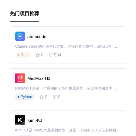
热门项目推荐
atomcode
Claude Code 的开源替代方案。连接任意大模型，编辑代码，运行命令，自动验证 — 全自动执行。用 Rust 构建，极致性能。 ｜ An open-source alternative to Claude Code. Connect any LLM, edit code, run commands, and verify changes — autonomously. Built in Rust for speed. Get Started
0
534
Rust
MiniMax-H3
MiniMax H3 是一个通用的全模态生成系统。它支持对由文本、图像、视频和音频组成的多模态上下文进行统一理解，并能生成分辨率高达 2K、时长可达 15 秒的带原生立体声音频的视频。得益于面向任务泛化的系统设计，H3 在预训练阶段就已具备广泛的多模态上下文理解与生成能力，能够出色地执行复杂的多模态指令。
0
0
Python
Kimi-K3
Kimi K3 是Kimi能力最强的模型：这是一个拥有 2.8 万亿参数的混合专家（MoE）模型，具备原生视觉理解能力，并支持 100 万 token 的上下文窗口。