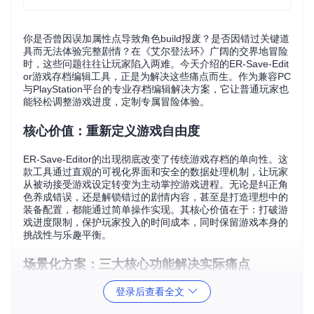
你是否曾因误加属性点导致角色build报废？是否因错过关键道
具而无法体验完整剧情？在《艾尔登法环》广阔的交界地冒险
时，这些问题往往让玩家陷入两难。今天介绍的ER-Save-Edit
or游戏存档编辑工具，正是为解决这些痛点而生。作为兼容PC
与PlayStation平台的专业存档编辑解决方案，它让普通玩家也
能轻松调整游戏进度，定制专属冒险体验。
核心价值：重新定义游戏自由度
ER-Save-Editor的出现彻底改变了传统游戏存档的单向性。这
款工具通过直观的可视化界面和安全的数据处理机制，让玩家
从被动接受游戏设定转变为主动掌控游戏进程。无论是纠正角
色养成错误，还是解锁错过的剧情内容，甚至是打造理想中的
装备配置，都能通过简单操作实现。其核心价值在于：打破游
戏进度限制，保护玩家投入的时间成本，同时保留游戏本身的
挑战性与乐趣平衡。
场景化方案：三大核心功能解决实际痛点
登录后查看全文
属性重置自由：告别"洗点"烦恼的角色属性定制方案