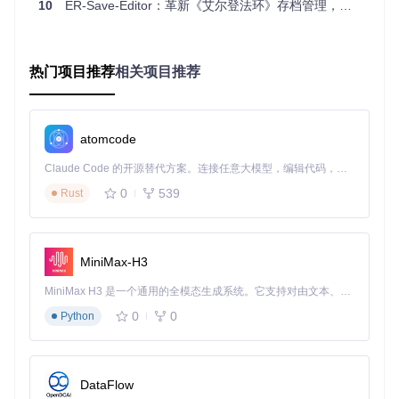
10
ER-Save-Editor：革新《艾尔登法环》存档管理，突破游戏体验边界完全指南
传统：依赖随机掉落或严格的任务流程
ER-Save-Editor：直接获取目标装备，自定义强化等级，快
速测试不同装备组合效果
剧情重访机制：不错过任何细节的剧情分支解锁技巧
热门项目推荐
相关项目推荐
《艾尔登法环》的多结局设计意味着玩家往往需要多周目才能
体验全部内容。通过src/ui/events.rs实现的事件编辑功能，玩
家可以选择性激活或关闭特定剧情事件，无需重新开始游戏即
可探索不同的剧情分支。无论是错过的NPC任务还是未触发的
atomcode
关键对话，都能通过简单操作重新体验。
Claude Code 的开源替代方案。连接任意大模型，编辑代码，运行命令，自动验证 — 全自动执行。用 Rust 构建，极致性能。 ｜ An open-source alternative to Claude Code. Connect any LLM, edit code, run commands, and verify changes — autonomously. Built in Rust for speed. Get Started
对比传统方式
：
0
539
Rust
传统：需要完成多周目游戏，重复大量相同内容
ER-Save-Editor：单存档内自由切换剧情状态，聚焦未体验
的内容
MiniMax-H3
技术解析：跨平台存档处理的实现原理
MiniMax H3 是一个通用的全模态生成系统。它支持对由文本、图像、视频和音频组成的多模态上下文进行统一理解，并能生成分辨率高达 2K、时长可达 15 秒的带原生立体声音频的视频。得益于面向任务泛化的系统设计，H3 在预训练阶段就已具备广泛的多模态上下文理解与生成能力，能够出色地执行复杂的多模态指令。
0
0
Python
ER-Save-Editor之所以能支持PC与PlayStation双平台，核心
在于其模块化的存档解析架构。工具将不同平台的存档处理逻
辑分离在独立模块中（PC平台对应src/save/pc/，PlayStation
平台对应src/save/playstation/），通过统一的数据接口实现跨
DataFlow
平台兼容。