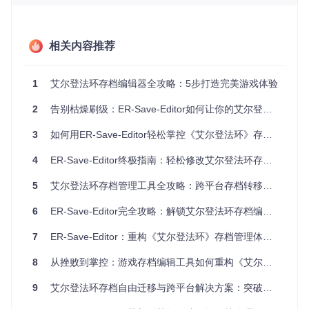
当你在后期发现前期属性加点失误时，传统解决方案要么忍受
不良build继续游戏，要么花费大量时间重新培养角色。ER-Sa
ve-Editor的属性编辑功能彻底改变了这一现状。通过src/ui/sta
ts.rs模块实现的智能属性面板，玩家可以精确调整生命力、集
相关内容推荐
中力、耐力等八项基础属性，即时预览属性变化对角色能力的
影响。
1
艾尔登法环存档编辑器全攻略：5步打造完美游戏体验
对比传统方式
：
2
告别枯燥刷级：ER-Save-Editor如何让你的艾尔登之旅重获新生——三大核心优势解析
传统：需要消耗"洗点石"道具且有次数限制
ER-Save-Editor：无限制调整，实时生效，且保留当前等级
3
如何用ER-Save-Editor轻松掌控《艾尔登法环》存档？全方位使用指南
与经验值
4
ER-Save-Editor终极指南：轻松修改艾尔登法环存档的完整教程
小贴士：建议调整属性时参考职业最优配比，避免过度突破游
戏平衡导致体验下降。
5
艾尔登法环存档管理工具全攻略：跨平台存档转移与修改指南
装备随心配：打造理想build的装备管理系统
6
ER-Save-Editor完全攻略：解锁艾尔登法环存档编辑的无限可能
收集特定装备往往需要反复刷怪或完成复杂任务，运气不佳时
可能耗费数小时却一无所获。工具的装备管理模块（src/ui/eq
7
ER-Save-Editor：重构《艾尔登法环》存档管理体验的开源利器
uipment.rs）提供了完整的装备数据库，支持添加、删除和修
改武器、防具、护符等装备项目。玩家可以直接获取稀有的传
8
从挫败到掌控：游戏存档编辑工具如何重构《艾尔登法环》体验
说武器，或调整装备的强化等级与附加属性。
9
艾尔登法环存档自由迁移与跨平台解决方案：突破设备限制的完整指南
对比传统方式
：