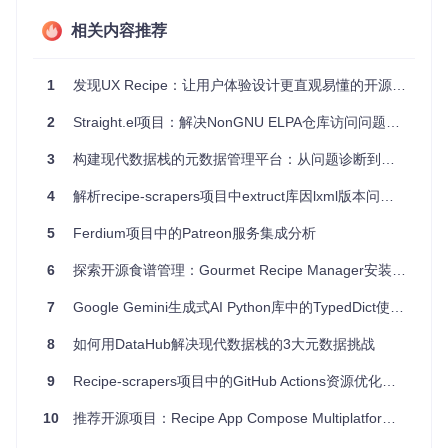
项目特点
相关内容推荐
兼容性与转换便利
：无需重头设计索引，只需遵循RECIP
1
发现UX Recipe：让用户体验设计更直观易懂的开源工具
E原则即可将现有DRMA索引转化为持久化版本。
全面的索引结构支持
：覆盖了多种主流索引类型，如Cach
2
Straight.el项目：解决NonGNU ELPA仓库访问问题的技术方案
e-Line Hash Table (CLHT) 的持久化版本P-CLHT等，满
足多样化的应用场景。
3
构建现代数据栈的元数据管理平台：从问题诊断到实践落地
基准测试框架
：提供YCSB微基准测试工具，方便开发者
评估索引性能，进行精确调优。
4
解析recipe-scrapers项目中extruct库因lxml版本问题导致的故障分析
持续更新与改进
：项目社区活跃，针对发现的问题进行及
时修复，并探索更好的内存管理方案，如与PMDK的集
5
Ferdium项目中的Patreon服务集成分析
成。
6
探索开源食谱管理：Gourmet Recipe Manager安装与使用指南
结语
7
Google Gemini生成式AI Python库中的TypedDict使用问题解析
在我们迈入以持久化内存为代表的新一代存储时代，RECIPE
8
如何用DataHub解决现代数据栈的3大元数据挑战
项目无疑是一盏指路明灯，为开发高效、稳定、面向未来的数
据存储系统提供了强大的技术支持。对于致力于优化数据访问
9
Recipe-scrapers项目中的GitHub Actions资源优化实践
速度、提升系统鲁棒性以及准备迎接新一代存储技术挑战的开
发者而言，RECIPE绝对值得一试。立即加入这个先进的技术
10
推荐开源项目：Recipe App Compose Multiplatform - 跨平台美食菜谱应用的Compose之作
社群，探索持久化内存索引的无限可能，让你的应用程序在下
一代存储平台上飞速前行。