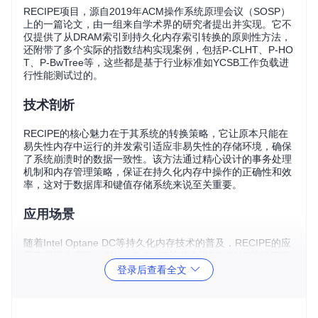
RECIPE项目，源自2019年ACM操作系统原理会议（SOSP）
上的一篇论文，由一组来自学术界的研究者提出并实现。它不
仅提供了从DRAM索引到持久化内存索引转换的原则性方法，
还附带了多个实际的指数结构实现案例，包括P-CLHT、P-HO
T、P-BwTree等，这些都是基于行业标准如YCSB工作负载进
行性能测试过的。
技术剖析
RECIPE的核心魅力在于其系统的转换策略，它让原本只能在
易失性内存中运行的并发索引适应非易失性的存储环境，确保
了系统崩溃时的数据一致性。该方法通过精心设计的事务处理
机制和内存管理策略，保证在持久化内存中操作的正确性和效
率，这对于数据库和键值存储系统来说至关重要。
应用场景
随着Intel Optane DC等持久化内存技术的普及，RECIPE的应
用变得更为广泛。例如，P-CLHT被整合进DINOMO关键值存
储系统，专为分布式持久内存设计，彰显了RECIPE在高性能
登录后查看全文
数据库系统中的价值。无论是点查询密集型应用、读取主导的
工作负载，还是混合型操作场景，RECIPE提供了一系列定制
化的解决方案，满足不同层次的需求。