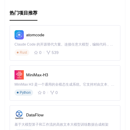
热门项目推荐
atomcode
Claude Code 的开源替代方案。连接任意大模型，编辑代码，运行命令，自动验证 — 全自动执行。用 Rust 构建，极致性能。 ｜ An open-source alternative to Claude Code. Connect any LLM, edit code, run commands, and verify changes — autonomously. Built in Rust for speed. Get Started
0
539
Rust
MiniMax-H3
MiniMax H3 是一个通用的全模态生成系统。它支持对由文本、图像、视频和音频组成的多模态上下文进行统一理解，并能生成分辨率高达 2K、时长可达 15 秒的带原生立体声音频的视频。得益于面向任务泛化的系统设计，H3 在预训练阶段就已具备广泛的多模态上下文理解与生成能力，能够出色地执行复杂的多模态指令。
0
0
Python
DataFlow
基于大模型算子和工作流的高效文本大模型训练数据合成框架