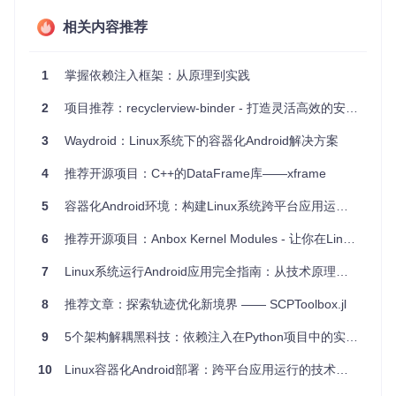
教育领域
：教学中可让学生通过Python轻松调用复杂C++代
码，降低学习曲线。
相关内容推荐
AI和数据科学
：结合TensorFlow、NumPy等库，实现高效
机器学习模型的训练和推理。
4、项目特点
1
掌握依赖注入框架：从原理到实践
自动化绑定
：无需手动编写繁琐的Python绑定代码，节省大
2
量时间。
项目推荐：recyclerview-binder - 打造灵活高效的安卓列表管理工具
全面兼容C++11
：包括模板元编程在内的所有新特性都得到
3
Waydroid：Linux系统下的容器化Android解决方案
了良好支持。
清晰的API
：自动生成的API易于理解和使用。
4
推荐开源项目：C++的DataFrame库——xframe
高度定制
：允许用户控制绑定生成，满足特定需求。
跨平台
：在各种操作系统上都能正常运行，具备良好的移植
5
容器化Android环境：构建Linux系统跨平台应用运行方案
性。
6
推荐开源项目：Anbox Kernel Modules - 让你在Linux上轻松运行Android应用
如果你正在寻找一个简单、高效的工具来融合Python和C++11
的世界，那么Binder无疑是一个值得尝试的选择。它的强大功
7
Linux系统运行Android应用完全指南：从技术原理到实践操作
能和简洁设计，必将提升你的开发效率，让你的项目更上一层
楼！
8
推荐文章：探索轨迹优化新境界 —— SCPToolbox.jl
9
5个架构解耦黑科技：依赖注入在Python项目中的实践指南
10
Linux容器化Android部署：跨平台应用运行的技术革新与实践指南