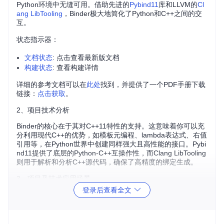
Python环境中无缝可用。借助先进的
Pybind11
库和LLVM的
Cl
ang LibTooling
，Binder极大地简化了Python和C++之间的交
互。
状态指示器：
文档状态
: 点击查看最新版文档
构建状态
: 查看构建详情
详细的参考文档可以在
此处
找到，并提供了一个PDF手册下载
链接：
点击获取
。
2、项目技术分析
Binder的核心在于其对C++11特性的支持。这意味着你可以充
分利用现代C++的优势，如模板元编程、lambda表达式、右值
引用等，在Python世界中创建同样强大且高性能的接口。Pybi
nd11提供了底层的Python-C++互操作性，而Clang LibTooling
则用于解析和分析C++源代码，确保了高精度的绑定生成。
3、项目及技术应用场景
科研环境
：研究者可以方便地将高性能的C++计算库封装为
登录后查看全文
Python模块，方便数据分析和模型验证。
软件工程
：开发团队可以快速构建混合语言的应用，利用Py
thon的易用性和C++的性能。