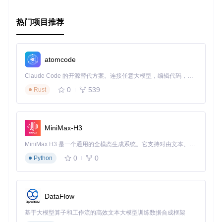
热门项目推荐
atomcode
Claude Code 的开源替代方案。连接任意大模型，编辑代码，运行命令，自动验证 — 全自动执行。用 Rust 构建，极致性能。 ｜ An open-source alternative to Claude Code. Connect any LLM, edit code, run commands, and verify changes — autonomously. Built in Rust for speed. Get Started
0
539
Rust
MiniMax-H3
MiniMax H3 是一个通用的全模态生成系统。它支持对由文本、图像、视频和音频组成的多模态上下文进行统一理解，并能生成分辨率高达 2K、时长可达 15 秒的带原生立体声音频的视频。得益于面向任务泛化的系统设计，H3 在预训练阶段就已具备广泛的多模态上下文理解与生成能力，能够出色地执行复杂的多模态指令。
0
0
Python
DataFlow
基于大模型算子和工作流的高效文本大模型训练数据合成框架