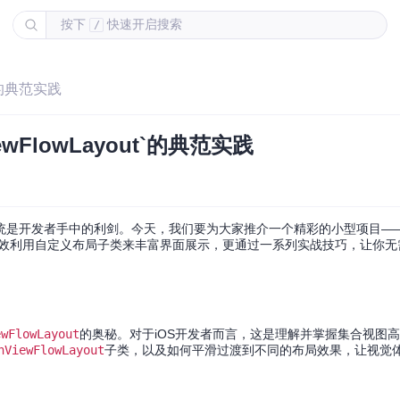
按下
快速开启搜索
/
t`的典范实践
ewFlowLayout`的典范实践
系统是开发者手中的利剑。今天，我们要为大家推介一个精彩的小型项目—
效利用自定义布局子类来丰富界面展示，更通过一系列实战技巧，让你无
ewFlowLayout
的奥秘。对于iOS开发者而言，这是理解并掌握集合视图
nViewFlowLayout
子类，以及如何平滑过渡到不同的布局效果，让视觉