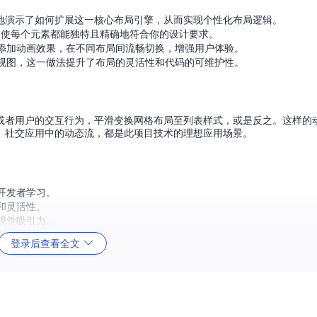
地演示了如何扩展这一核心布局引擎，从而实现个性化布局逻辑。
，使每个元素都能独特且精确地符合你的设计要求。
添加动画效果，在不同布局间流畅切换，增强用户体验。
建集合视图，这一做法提升了布局的灵活性和代码的可维护性。
或者用户的交互行为，平滑变换网格布局至列表样式，或是反之。这样的
、社交应用中的动态流，都是此项目技术的理想应用场景。
开发者学习。
和灵活性。
视觉吸引力。
深化理解。
登录后查看全文
个开源项目无疑是绝佳选择。无论是新手开发者想要入门，还是经验丰富
强大的布局技巧吧！