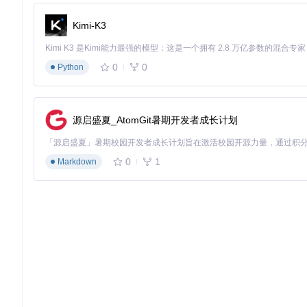
Kimi-K3
0
0
Python
源启盛夏_AtomGit暑期开发者成长计划
0
1
Markdown