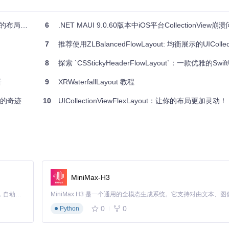
的布局体验
6
.NET MAUI 9.0.60版本中iOS平台CollectionView崩溃问
7
推荐使用ZLBalancedFlowLayout: 均衡展示的UICollectio
8
探索 `CSStickyHeaderFlowLayout`：一款优雅的Swift
析
9
XRWaterfallLayout 教程
滚动的奇迹
10
UICollectionViewFlexLayout：让你的布局更加灵动！
MiniMax-H3
Claude Code 的开源替代方案。连接任意大模型，编辑代码，运行命令，自动验证 — 全自动执行。用 Rust 构建，极致性能。 ｜ An open-source alternative to Claude Code. Connect any LLM, edit code, run commands, and verify changes — autonomously. Built in Rust for speed. Get Started
0
0
Python