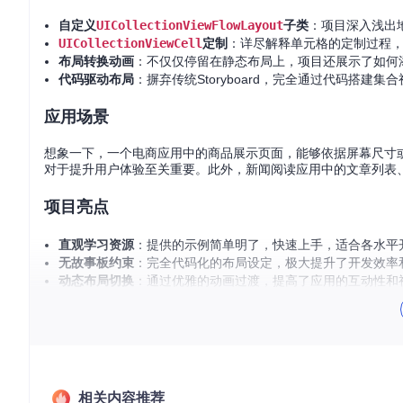
自定义
UICollectionViewFlowLayout
子类
：项目深入浅出
UICollectionViewCell
定制
：详尽解释单元格的定制过程
布局转换动画
：不仅仅停留在静态布局上，项目还展示了如何
代码驱动布局
：摒弃传统Storyboard，完全通过代码搭
应用场景
想象一下，一个电商应用中的商品展示页面，能够依据屏幕尺寸
对于提升用户体验至关重要。此外，新闻阅读应用中的文章列表
项目亮点
直观学习资源
：提供的示例简单明了，快速上手，适合各水平
无故事板约束
：完全代码化的布局设定，极大提升了开发效率
动态布局切换
：通过优雅的动画过渡，提高了应用的互动性和
全面的技术文档
：外部链接提供详细的技术博客支持，进一步
如果你正寻找一个能快速提升集合视图布局技能的项目，那么这
感，它都值得一试。立即探索，并在你的下一个项目中融入这些
相关内容推荐