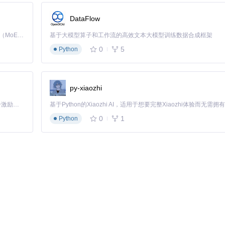
DataFlow
Kimi K3 是Kimi能力最强的模型：这是一个拥有 2.8 万亿参数的混合专家（MoE）模型，具备原生视觉理解能力，并支持 100 万 token 的上下文窗口。
基于大模型算子和工作流的高效文本大模型训练数据合成框架
0
5
Python
py-xiaozhi
「源启盛夏」暑期校园开发者成长计划旨在激活校园开源力量，通过积分激励、认证扶持、资源倾斜等形式，引导高校组织和开发者完成「入驻 — 建项目 — 做贡献 — 获认证 — 得资源」的完整闭环。无论你是想带领社团入驻平台的组织者，还是希望用代码贡献证明自己的开发者，都能在这里找到属于你的成长路径。
0
1
Python