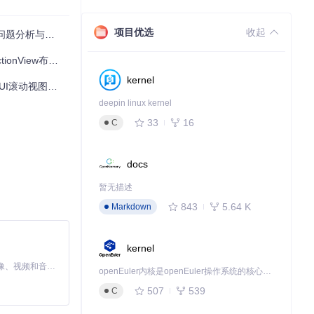
项目优选
收起
题分析与解决方案
nView布局方案
kernel
UI滚动视图布局库
deepin linux kernel
33
16
C
docs
暂无描述
843
5.64 K
Markdown
kernel
MiniMax H3 是一个通用的全模态生成系统。它支持对由文本、图像、视频和音频组成的多模态上下文进行统一理解，并能生成分辨率高达 2K、时长可达 15 秒的带原生立体声音频的视频。得益于面向任务泛化的系统设计，H3 在预训练阶段就已具备广泛的多模态上下文理解与生成能力，能够出色地执行复杂的多模态指令。
openEuler内核是openEuler操作系统的核心，既是系统性能与稳定性的基石，也是连接处理器、设备与服务的桥梁。
507
539
C