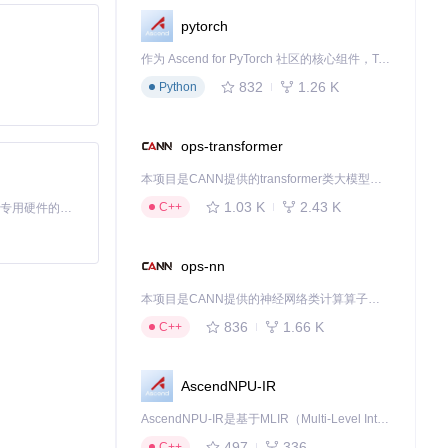
pytorch
作为 Ascend for PyTorch 社区的核心组件，TorchNPU 是昇腾专为 PyTorch 打造的深度学习适配插件，使 PyTorch 框架能够直接调用昇腾 NPU，为开发者提供昇腾 AI 处理器的超强算力。
832
1.26 K
Python
ops-transformer
本项目是CANN提供的transformer类大模型算子库，实现网络在NPU上加速计算。
1.03 K
2.43 K
C++
基于Python的Xiaozhi AI，适用于想要完整Xiaozhi体验而无需拥有专用硬件的用户。
ops-nn
本项目是CANN提供的神经网络类计算算子库，实现网络在NPU上加速计算。
836
1.66 K
C++
AscendNPU-IR
AscendNPU-IR是基于MLIR（Multi-Level Intermediate Representation）构建的，面向昇腾亲和算子编译时使用的中间表示，提供昇腾完备表达能力，通过编译优化提升昇腾AI处理器计算效率，支持通过生态框架使能昇腾AI处理器与深度调优
497
336
C++