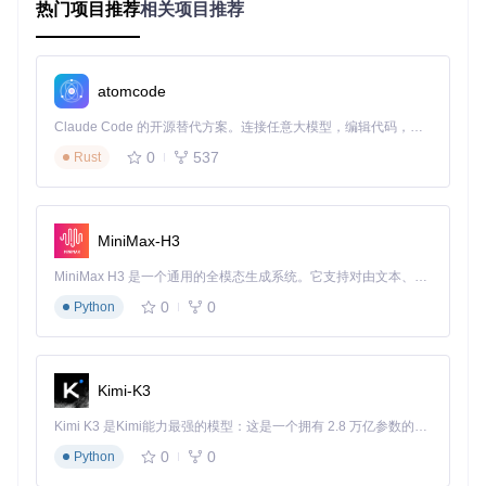
热门项目推荐
相关项目推荐
文档完善
：项目提供了详细的文档和教程，帮助开发者快速
上手，减少学习曲线。
社区支持
：作为ROS 2生态系统的一部分，该项目得到了广
泛的社区支持，开发者可以在社区中获取帮助和反馈。
atomcode
通过使用ROS 2 示例项目，开发者可以显著提升机器人开发的
Claude Code 的开源替代方案。连接任意大模型，编辑代码，运行命令，自动验证 — 全自动执行。用 Rust 构建，极致性能。 ｜ An open-source alternative to Claude Code. Connect any LLM, edit code, run commands, and verify changes — autonomously. Built in Rust for speed. Get Started
效率和质量，快速实现复杂的机器人功能。无论你是初学者还
0
537
Rust
是经验丰富的开发者，ROS 2 示例项目都将成为你不可或缺的
开发工具。
MiniMax-H3
examples
下载源代码
MiniMax H3 是一个通用的全模态生成系统。它支持对由文本、图像、视频和音频组成的多模态上下文进行统一理解，并能生成分辨率高达 2K、时长可达 15 秒的带原生立体声音频的视频。得益于面向任务泛化的系统设计，H3 在预训练阶段就已具备广泛的多模态上下文理解与生成能力，能够出色地执行复杂的多模态指令。
Example packages for ROS 2
0
0
Python
项目地址：
https://gitcode.com/gh_mirrors/examples111/examples
Kimi-K3
Kimi K3 是Kimi能力最强的模型：这是一个拥有 2.8 万亿参数的混合专家（MoE）模型，具备原生视觉理解能力，并支持 100 万 token 的上下文窗口。
0
0
Python