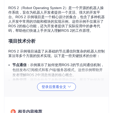
ROS 2（Robot Operating System 2）是一个开源的机器人操
作系统，旨在为机器人开发者提供一个灵活、强大的开发平
台。ROS 2 示例项目是一个精心设计的集合，包含了多种机器
人开发中常用的功能和模块的实现示例。这些示例不仅展示了
ROS 2的核心功能，还为开发者提供了实际应用中的参考代
码，帮助他们快速上手并深入理解ROS 2的工作原理。
项目技术分析
ROS 2 示例项目涵盖了从基础的节点通信到复杂的机器人控制
算法等多个方面的技术实现。以下是一些关键技术的分析：
节点通信
：示例展示了如何使用ROS 2的节点间通信机制，
包括发布/订阅模式和客户端/服务器模式。这些示例帮助开
发者理解ROS 2中消息传递的核心概念。
参数管理
：项目中包含了参数管理的示例，展示了如何在运
行时动态调整节点参数，这对于机器人系统的灵活配置至关
登录后查看全文
重要。
动作库
：动作库的示例展示了如何使用ROS 2的动作机制来
实现长时间运行的任务，如机器人导航和路径规划。
服务调用
：服务调用的示例展示了如何使用ROS 2的服务机
制来实现节点间的请求/响应通信，这对于需要即时反馈的
相关内容推荐