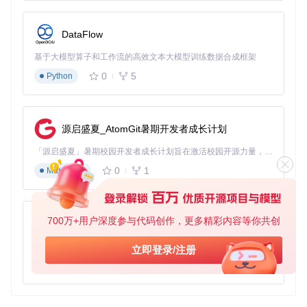
DataFlow
基于大模型算子和工作流的高效文本大模型训练数据合成框架
0
5
Python
源启盛夏_AtomGit暑期开发者成长计划
「源启盛夏」暑期校园开发者成长计划旨在激活校园开源力量，通过积分激励、认证扶持、资源倾斜等形式，引导高校组织和开发者完成「入驻 — 建项目 — 做贡献 — 获认证 — 得资源」的完整闭环。无论你是想带领社团入驻平台的组织者，还是希望用代码贡献证明自己的开发者，都能在这里找到属于你的成长路径。
0
1
Markdown
700万+用户深度参与代码创作，更多精彩内容等你共创
py-xiaozhi
基于Python的Xiaozhi AI，适用于想要完整Xiaozhi体验而无需拥有专用硬件的用户。
立即登录/注册
0
1
Python