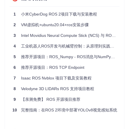
场景非常有用。
项目及技术应用场景
1
小米CyberDog ROS 2项目下载与安装教程
2
VM虚拟机+ubuntu20.04+ros安装步骤
ROS 2 示例项目适用于多种机器人应用场景，包括但不限于：
3
Intel Movidius Neural Compute Stick (NCS) 与 ROS 集成教程
教育与培训
：对于初学者和教育机构，这些示例是学习ROS
2的绝佳资源，能够帮助学生快速掌握ROS 2的基本概念和
4
工业机器人ROS开发与机械臂控制：从原理到实践的6个关键技术点
高级功能。
机器人研发
：在机器人研发过程中，开发者可以通过参考这
5
推荐开源项目：ROS_Numpy - ROS消息与NumPy数组的转换神器
些示例来快速实现各种功能模块，从而加速产品开发周期。
系统集成
：对于需要集成多个机器人系统的场景，这些示例
6
推荐开源项目：ROS TCP Endpoint
提供了标准化的通信和控制方法，有助于实现系统的无缝集
成。
7
Isaac ROS Nvblox 项目下载及安装教程
项目特点
8
Velodyne 3D LIDARs ROS 支持项目教程
9
【亲测免费】 ROS 开源项目推荐
ROS 2 示例项目具有以下显著特点：
10
完整指南：在ROS 2环境中部署YOLOv8视觉感知系统
实用性
：示例代码直接来源于实际应用，具有很高的实用价
值，能够帮助开发者解决实际问题。
模块化
：每个示例都是一个独立的模块，开发者可以根据需
要选择性地使用，灵活性高。