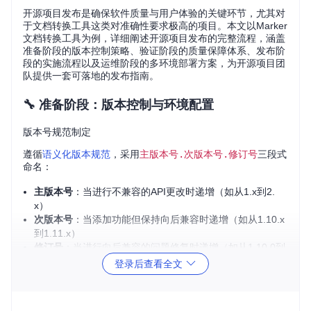
开源项目发布是确保软件质量与用户体验的关键环节，尤其对
于文档转换工具这类对准确性要求极高的项目。本文以Marker
文档转换工具为例，详细阐述开源项目发布的完整流程，涵盖
准备阶段的版本控制策略、验证阶段的质量保障体系、发布阶
段的实施流程以及运维阶段的多环境部署方案，为开源项目团
队提供一套可落地的发布指南。
🔧 准备阶段：版本控制与环境配置
版本号规范制定
遵循
语义化版本规范
，采用
主版本号.次版本号.修订号
三段式
命名：
主版本号
：当进行不兼容的API更改时递增（如从1.x到2.
x）
次版本号
：当添加功能但保持向后兼容时递增（如从1.10.x
到1.11.x）
修订号
：当进行向后兼容的问题修复时递增（如从1.10.0到
1.10.1）
登录后查看全文
版本信息在项目根目录的
pyproject.toml
中定义：