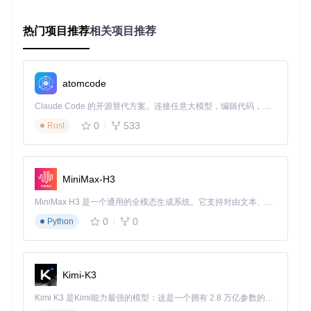
"SUPPORT_COMPLEX_TABLES"
: 
True
# 复杂表格支持默认开
热门项目推荐
相关项目推荐
💡 实践小贴士：版本更新前应创建专门的release分支，所有
发布相关修改在该分支进行，避免影响主开发线。同时建议在
版本号变更时更新
CHANGELOG.md
，记录主要变更内容。
atomcode
📊 验证阶段：质量保障体系构建
Claude Code 的开源替代方案。连接任意大模型，编辑代码，运行命令，自动验证 — 全自动执行。用 Rust 构建，极致性能。 ｜ An open-source alternative to Claude Code. Connect any LLM, edit code, run commands, and verify changes — autonomously. Built in Rust for speed. Get Started
0
533
Rust
自动化测试矩阵构建
Marker项目构建了全面的测试矩阵，覆盖不同维度的质量验
证：
MiniMax-H3
单元测试
：验证独立组件功能，位于
tests/
目录下，如：
MiniMax H3 是一个通用的全模态生成系统。它支持对由文本、图像、视频和音频组成的多模态上下文进行统一理解，并能生成分辨率高达 2K、时长可达 15 秒的带原生立体声音频的视频。得益于面向任务泛化的系统设计，H3 在预训练阶段就已具备广泛的多模态上下文理解与生成能力，能够出色地执行复杂的多模态指令。
构建器测试：
tests/builders/test_document_bui
0
0
Python
lder.py
转换器测试：
tests/converters/test_table_conv
erter.py
处理器测试：
tests/processors/test_equation_p
Kimi-K3
rocessor.py
Kimi K3 是Kimi能力最强的模型：这是一个拥有 2.8 万亿参数的混合专家（MoE）模型，具备原生视觉理解能力，并支持 100 万 token 的上下文窗口。
集成测试
：验证模块间协作，如
tests/renderers/test