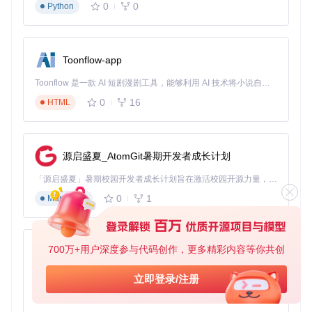
0
0
Python
_markdown_renderer.py
测试完整的文档渲染流程
性能测试
：位于
benchmarks/
目录，包含：
Toonflow-app
整体性能测试：
benchmarks/overall/overall.py
表格提取专项测试：
benchmarks/table/table.py
Toonflow 是一款 AI 短剧漫剧工具，能够利用 AI 技术将小说自动转化为剧本，并结合 AI 生成的图片和视频，实现高效的短剧创作。借助 Toonflow，可以轻松完成从文字到影像的全流程，让短剧制作变得更加智能与便捷。
第三方依赖验证
0
16
HTML
为确保依赖安全与稳定性，实施以下验证流程：
依赖安全扫描
：使用
safety
工具检查依赖漏洞：
源启盛夏_AtomGit暑期开发者成长计划
依赖兼容性测试
：对核心依赖进行版本兼容性测试，结果
「源启盛夏」暑期校园开发者成长计划旨在激活校园开源力量，通过积分激励、认证扶持、资源倾斜等形式，引导高校组织和开发者完成「入驻 — 建项目 — 做贡献 — 获认证 — 得资源」的完整闭环。无论你是想带领社团入驻平台的组织者，还是希望用代码贡献证明自己的开发者，都能在这里找到属于你的成长路径。
如下：
0
1
Markdown
依赖包
最低兼容版本
推荐版本
测试状态
✅ 通过
PyPDF2
2.10.0
2.12.1
✅ 通过
Pillow
9.1.0
9.5.0
700万+用户深度参与代码创作，更多精彩内容等你共创
AionUi
⚠️ 需适配
transformers
4.20.0
4.31.0
免费、本地、开源的 24/7 全天候 Cowork 应用，以及适用于 Gemini CLI、Claude Code、Codex、OpenCode、Qwen Code、Goose CLI、Auggie 等的 OpenClaw | 🌟 喜欢就点star吧
立即登录/注册
0
6
TypeScript
许可证合规性检查
：使用
licensecheck
工具确保所有依
赖的许可证与项目许可证兼容