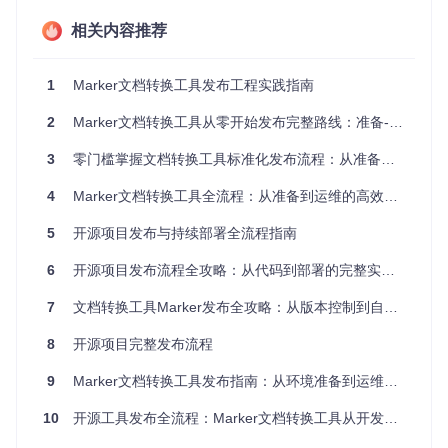
[tool.poetry]
name
 = 
"marker-pdf"
相关内容推荐
version
 = 
"1.10.1"
# 主版本.次版本.修订号
description
 = 
"Convert documents to markdown with high sp
1
Marker文档转换工具发布工程实践指南
兼容性处理策略
2
Marker文档转换工具从零开始发布完整路线：准备-验证-发布-运营全流程指南
为确保不同环境下的兼容性，项目实施以下策略：
3
Python版本支持
零门槛掌握文档转换工具标准化发布流程：从准备到运维的全周期指南
：明确支持Python 3.8-3.11版本，在
pyp
roject.toml
中声明：
4
Marker文档转换工具全流程：从准备到运维的高效发布指南
[tool.poetry.dependencies]
python
 = 
">=3.8,<3.12"
5
开源项目发布与持续部署全流程指南
6
开源项目发布流程全攻略：从代码到部署的完整实践指南
依赖版本锁定
：通过
poetry.lock
文件固定所有依赖包版
本，避免因依赖更新导致的兼容性问题
7
文档转换工具Marker发布全攻略：从版本控制到自动化部署的实践指南
特性标志机制
：对于实验性功能，使用特性标志控制启
8
开源项目完整发布流程
用，如在
marker/settings.py
中：
9
Marker文档转换工具发布指南：从环境准备到运维监控的全流程实践
# 特性标志配置
FEATURE_FLAGS = {

10
开源工具发布全流程：Marker文档转换工具从开发到上线实践指南
"ENABLE_LLM_ENHANCEMENT"
: 
False
,  
# LLM增强功能默认关闭