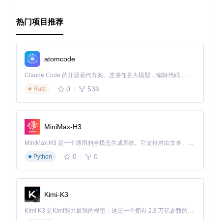
热门项目推荐
atomcode
Claude Code 的开源替代方案。连接任意大模型，编辑代码，运行命令，自动验证 — 全自动执行。用 Rust 构建，极致性能。 ｜ An open-source alternative to Claude Code. Connect any LLM, edit code, run commands, and verify changes — autonomously. Built in Rust for speed. Get Started
0
536
Rust
MiniMax-H3
MiniMax H3 是一个通用的全模态生成系统。它支持对由文本、图像、视频和音频组成的多模态上下文进行统一理解，并能生成分辨率高达 2K、时长可达 15 秒的带原生立体声音频的视频。得益于面向任务泛化的系统设计，H3 在预训练阶段就已具备广泛的多模态上下文理解与生成能力，能够出色地执行复杂的多模态指令。
0
0
Python
Kimi-K3
Kimi K3 是Kimi能力最强的模型：这是一个拥有 2.8 万亿参数的混合专家（MoE）模型，具备原生视觉理解能力，并支持 100 万 token 的上下文窗口。