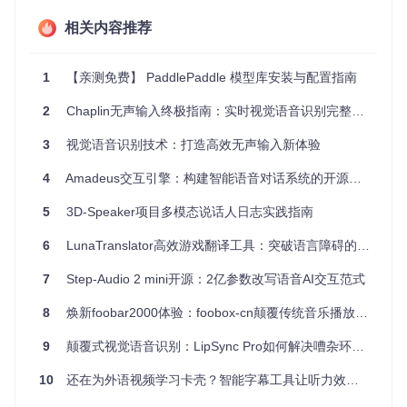
相关内容推荐
项目特点
多语言支持
：覆盖英语、汉语普通话、西班牙语等多国语
1
【亲测免费】 PaddlePaddle 模型库安装与配置指南
言，适应全球化的使用需求。
高精度识别
：通过端到端训练，模型在多个数据集上表现
2
Chaplin无声输入终极指南：实时视觉语音识别完整教程
出卓越的性能。
易用性
：提供了详尽的教程和预训练模型，方便快速上手
3
视觉语音识别技术：打造高效无声输入新体验
和二次开发。
4
Amadeus交互引擎：构建智能语音对话系统的开源解决方案
实时处理
：支持实时音频-视觉语音识别，适用于实时通信
和直播应用。
5
3D-Speaker项目多模态说话人日志实践指南
综上所述，无论你是科研人员探索新型AI技术，还是开发者寻
找高效的VSR解决方案，这款开源项目都值得你的关注。立即
6
LunaTranslator高效游戏翻译工具：突破语言障碍的智能解决方案
行动，加入这个创新的社区，共同推动视觉语音识别技术的进
步吧！
7
Step-Audio 2 mini开源：2亿参数改写语音AI交互范式
8
焕新foobar2000体验：foobox-cn颠覆传统音乐播放界面的3大革新
9
颠覆式视觉语音识别：LipSync Pro如何解决嘈杂环境下的沟通障碍
10
还在为外语视频学习卡壳？智能字幕工具让听力效率提升300%