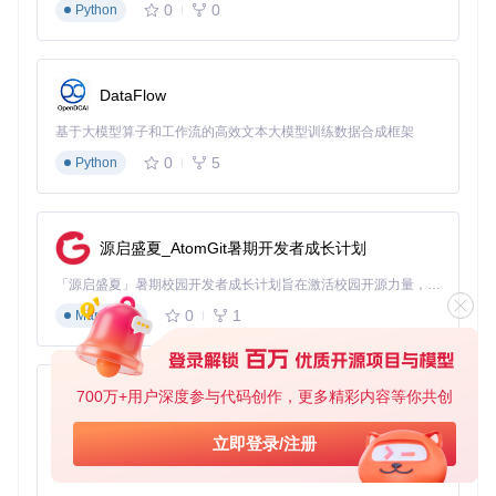
0
0
Python
DataFlow
基于大模型算子和工作流的高效文本大模型训练数据合成框架
0
5
Python
源启盛夏_AtomGit暑期开发者成长计划
「源启盛夏」暑期校园开发者成长计划旨在激活校园开源力量，通过积分激励、认证扶持、资源倾斜等形式，引导高校组织和开发者完成「入驻 — 建项目 — 做贡献 — 获认证 — 得资源」的完整闭环。无论你是想带领社团入驻平台的组织者，还是希望用代码贡献证明自己的开发者，都能在这里找到属于你的成长路径。
0
1
Markdown
700万+用户深度参与代码创作，更多精彩内容等你共创
py-xiaozhi
基于Python的Xiaozhi AI，适用于想要完整Xiaozhi体验而无需拥有专用硬件的用户。
立即登录/注册
0
1
Python