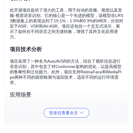
此开源项目提供了强大的工具，用于自动的音频、视觉以及音
频-视觉语音识别。它的核心是一个先进的模型，该模型在LRS
3数据集上的表现达到了19.1%，1.0%和0.9%的WER，分别对
应于ASR、VSR和AV-ASR。项目还包括一个交互式演示，展
示了如何在不同语言之间无缝转换，增强了其跨文化应用潜
力。
项目技术分析
项目采用了一种名为AutoAVSR的方法，结合了视听信息进行
语音识别，其中包含了对Conformer架构的优化，以提高模型
的鲁棒性和泛化能力。此外，项目支持RetinaFace和MediaPi
pe两种不同的面部检测与追踪技术，适应不同的运行环境需
求。
应用场景
跨语言沟通：在国际会议或多元化环境中，帮助翻译和理解
登录后查看全文
不同语言的演讲。
听障人士辅助：为听障用户提供可视化的语音转文字服务。
视频字幕生成：自动化处理视频中的对话，自动生成字幕。
无声视频转录：将没有音频的视频内容转化为文本形式。