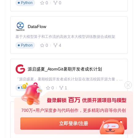
0
0
Python
项目开源，社区活跃，开发者可以通过GitHub提交问题和建
议，共同推动项目的进步。
DataFlow
结语
基于大模型算子和工作流的高效文本大模型训练数据合成框架
Tensorflow Micropython Examples 为微控制器上的TinyML应
0
4
Python
用开发提供了一个强大的工具集。无论你是嵌入式开发者还是
机器学习爱好者，这个项目都能帮助你轻松实现微控制器上的
机器学习应用。赶快加入我们，一起探索TinyML的无限可能
吧！
源启盛夏_AtomGit暑期开发者成长计划
项目地址
：
Tensorflow Micropython Examples
「源启盛夏」暑期校园开发者成长计划旨在激活校园开源力量，通过积分激励、认证扶持、资源倾斜等形式，引导高校组织和开发者完成「入驻 — 建项目 — 做贡献 — 获认证 — 得资源」的完整闭环。无论你是想带领社团入驻平台的组织者，还是希望用代码贡献证明自己的开发者，都能在这里找到属于你的成长路径。
0
1
Markdown
贡献指南
：欢迎提交PR和Issue，共同完善项目！
700万+用户深度参与代码创作，更多精彩内容等你共创
py-xiaozhi
基于Python的Xiaozhi AI，适用于想要完整Xiaozhi体验而无需拥有专用硬件的用户。
立即登录/注册
0
1
Python