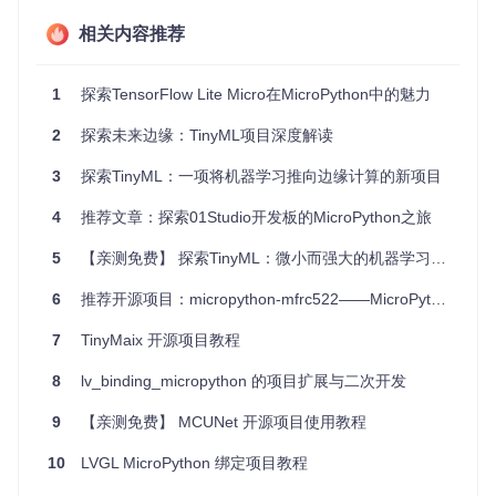
ESP32
：
相关内容推荐
ESP32 S3
：
1
探索TensorFlow Lite Micro在MicroPython中的魅力
RP2
：
2
探索未来边缘：TinyML项目深度解读
UNIX
：
3
探索TinyML：一项将机器学习推向边缘计算的新项目
预构建固件
项目提供了最新的固件下载链接，用户可以根据自己的开发板
4
推荐文章：探索01Studio开发板的MicroPython之旅
选择合适的固件进行下载和使用。
5
【亲测免费】 探索TinyML：微小而强大的机器学习新纪元
项目及技术应用场景
6
推荐开源项目：micropython-mfrc522——MicroPython驱动的MFRC522 RFID读卡器库
TinyML实验
7
TinyMaix 开源项目教程
通过Tensorflow Micropython Examples，开发者可以在微控
制器上进行各种TinyML实验，如：
8
lv_binding_micropython 的项目扩展与二次开发
Hello World
：简单的模型训练和推理，生成近似正弦波的
9
【亲测免费】 MCUNet 开源项目使用教程
输出。
10
LVGL MicroPython 绑定项目教程
Micro Speech
：语音识别，通过I2S接口实时处理音频数
据。