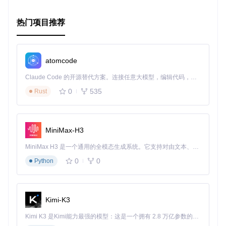
Person Detection
：图像识别，检测图像中是否包含人
物。
热门项目推荐
嵌入式系统开发
项目适用于嵌入式系统的开发，特别是那些需要低功耗、实时
性强的应用场景，如智能家居、可穿戴设备、工业自动化等。
atomcode
项目特点
Claude Code 的开源替代方案。连接任意大模型，编辑代码，运行命令，自动验证 — 全自动执行。用 Rust 构建，极致性能。 ｜ An open-source alternative to Claude Code. Connect any LLM, edit code, run commands, and verify changes — autonomously. Built in Rust for speed. Get Started
1. 高度集成
0
535
Rust
项目将TensorFlow Lite Micro与Micropython紧密集成，使得
开发者可以在熟悉的Python环境中进行机器学习模型的开发和
部署。
MiniMax-H3
2. 跨平台支持
MiniMax H3 是一个通用的全模态生成系统。它支持对由文本、图像、视频和音频组成的多模态上下文进行统一理解，并能生成分辨率高达 2K、时长可达 15 秒的带原生立体声音频的视频。得益于面向任务泛化的系统设计，H3 在预训练阶段就已具备广泛的多模态上下文理解与生成能力，能够出色地执行复杂的多模态指令。
支持多种微控制器平台，包括ESP32、ESP32 S3、RP2等，
0
0
Python
方便开发者根据需求选择合适的硬件平台。
3. 丰富的示例代码
Kimi-K3
项目提供了多个TensorFlow Lite Micro的示例代码，开发者可
以直接参考这些示例进行开发，大大降低了入门门槛。
Kimi K3 是Kimi能力最强的模型：这是一个拥有 2.8 万亿参数的混合专家（MoE）模型，具备原生视觉理解能力，并支持 100 万 token 的上下文窗口。
4. 社区支持