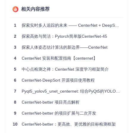
项目特点
相关内容推荐
高效性
：利用点表示法降低计算成本，加速推理过程。
1
探索实时多人追踪的未来 —— CenterNet + DeepSort 深度学习开源项目评测
灵活性
：单一网络架构同时处理目标检测与实例分割，减
少模型复杂度。
2
探索高效与简洁：Pytorch简单版CenterNet-45
高性能
：通过结合两大学术成果，达到不错的AP值，尤其
在小目标检测上表现不俗。
3
探索人体姿态估计算法的新边界——CenterNet
易用性
：详细的安装文档与命令行示例，让新手也能轻松
上手。
4
CenterNet 安装和配置指南【centernet】
可视化直观
：提供可视化工具帮助理解模型输出，增强实
验的透明度。
5
中心点检测之禅：CenterNet 深度学习框架简介
在技术的浪潮中，
CenterNet-CondInst
无疑是一次勇敢的探
6
CenterNet-DeepSort 开源项目使用教程
索，它不仅是科研界的又一杰作，也为产业界提供了强有力的
工具。无论你是深度学习的研究人员，还是致力于将AI落地的
7
Pyqt5_yolov5_unet_centernet: 结合PyQt5的YOLOv5、U-Net与CenterNet深度学习模型应用指南
工程师，都值得深入了解并尝试这一创新项目。启动你的旅
程，用CenterNet-CondInst探寻目标检测与分割的新边界，共
8
CenterNet-better 项目亮点解析
创智能未来的辉煌篇章！
9
CenterNet-better 的项目扩展与二次开发
本文通过对
CenterNet-CondInst
的深入剖析与前景展望，希
10
CenterNet-better：更高效、更优雅的目标检测框架
望能够激发更多技术爱好者的兴趣，共同推进计算机视觉领域
的进步与发展。让我们一起，探索未知，打破界限。