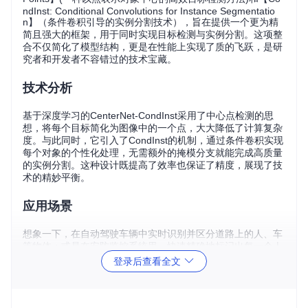
ndInst: Conditional Convolutions for Instance Segmentatio
n】（条件卷积引导的实例分割技术），旨在提供一个更为精
简且强大的框架，用于同时实现目标检测与实例分割。这项整
合不仅简化了模型结构，更是在性能上实现了质的飞跃，是研
究者和开发者不容错过的技术宝藏。
技术分析
基于深度学习的CenterNet-CondInst采用了中心点检测的思
想，将每个目标简化为图像中的一个点，大大降低了计算复杂
度。与此同时，它引入了CondInst的机制，通过条件卷积实现
每个对象的个性化处理，无需额外的掩模分支就能完成高质量
的实例分割。这种设计既提高了效率也保证了精度，展现了技
术的精妙平衡。
应用场景
想象一下，在自动驾驶车辆中实时识别并区分道路上的人、车
等物体；或是在安防监控系统里，快速精确地标记出每一个人
和特定目标；甚至是电商商品的自动化分类和标注。CenterN
登录后查看全文
et-CondInst凭借其高效的检测与分割能力，广泛适用于视频监
控、无人机导航、医疗影像分析等场景，极大地推动了智能系
统的实用性与准确性。