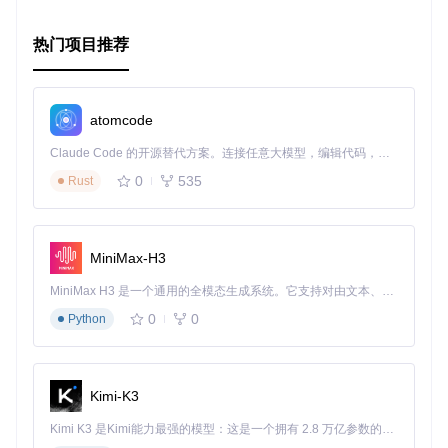
热门项目推荐
atomcode
Claude Code 的开源替代方案。连接任意大模型，编辑代码，运行命令，自动验证 — 全自动执行。用 Rust 构建，极致性能。 ｜ An open-source alternative to Claude Code. Connect any LLM, edit code, run commands, and verify changes — autonomously. Built in Rust for speed. Get Started
0
535
Rust
MiniMax-H3
MiniMax H3 是一个通用的全模态生成系统。它支持对由文本、图像、视频和音频组成的多模态上下文进行统一理解，并能生成分辨率高达 2K、时长可达 15 秒的带原生立体声音频的视频。得益于面向任务泛化的系统设计，H3 在预训练阶段就已具备广泛的多模态上下文理解与生成能力，能够出色地执行复杂的多模态指令。
0
0
Python
Kimi-K3
Kimi K3 是Kimi能力最强的模型：这是一个拥有 2.8 万亿参数的混合专家（MoE）模型，具备原生视觉理解能力，并支持 100 万 token 的上下文窗口。