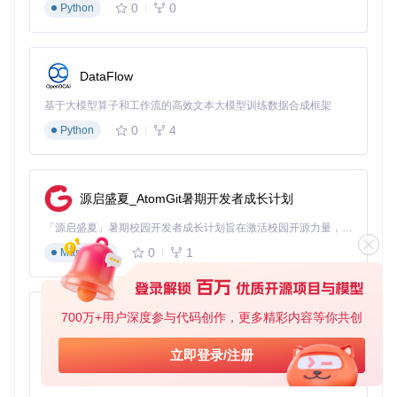
0
0
Python
DataFlow
基于大模型算子和工作流的高效文本大模型训练数据合成框架
0
4
Python
源启盛夏_AtomGit暑期开发者成长计划
「源启盛夏」暑期校园开发者成长计划旨在激活校园开源力量，通过积分激励、认证扶持、资源倾斜等形式，引导高校组织和开发者完成「入驻 — 建项目 — 做贡献 — 获认证 — 得资源」的完整闭环。无论你是想带领社团入驻平台的组织者，还是希望用代码贡献证明自己的开发者，都能在这里找到属于你的成长路径。
0
1
Markdown
700万+用户深度参与代码创作，更多精彩内容等你共创
py-xiaozhi
基于Python的Xiaozhi AI，适用于想要完整Xiaozhi体验而无需拥有专用硬件的用户。
立即登录/注册
0
1
Python