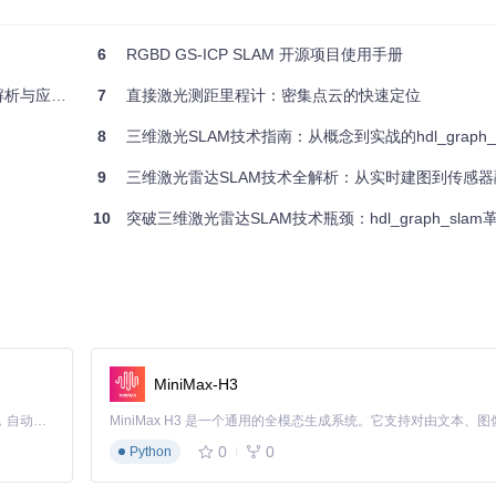
6
RGBD GS-ICP SLAM 开源项目使用手册
与应用探索
7
直接激光测距里程计：密集点云的快速定位
8
三维激光SLAM技术指南：从概念到实战的hdl_graph_
9
三维激光雷达SLAM技术全解析：从实时建图到传感器融
能。
10
突破三维激光雷达SLAM技术瓶颈：hdl_graph_sla
位中，展现了其在高动态场景下的稳定性和速度优势。最佳实践建议在处理大
上，减少体素网格的分辨率可加快配准速度，尽管这可能会轻微影响精确
人导航或SLAM系统结合。例如，它可用于增强HDLENVS（高清地图环境
MiniMax-H3
员，为机器人提供即时定位与建图（SLAM）的能力。虽然Fast_GICP本身侧重
Claude Code 的开源替代方案。连接任意大模型，编辑代码，运行命令，自动验证 — 全自动执行。用 Rust 构建，极致性能。 ｜ An open-source alternative to Claude Code. Connect any LLM, edit code, run commands, and verify changes — autonomously. Built in Rust for speed. Get Started
hdl_graph_slam或ORB-SLAM，提升这些系统的配准环节性能。
0
0
Python
整和优化策略还需参考项目的官方文档及社区讨论，以最大化利用其潜能。