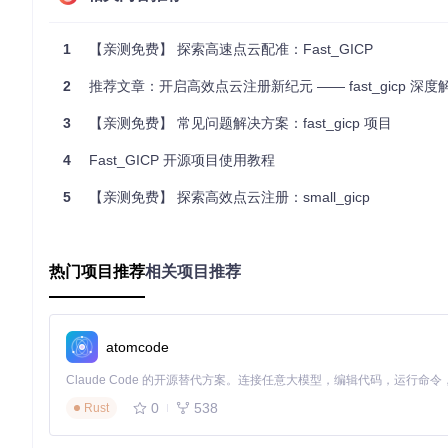
1
【亲测免费】 探索高速点云配准：Fast_GICP
对于Python环境，你可以进入源码目录中的
src
，然后执行：
2
推荐文章：开启高效点云注册新纪元 —— fast_gicp 深度解析
python3 kitti.py /path/to/kitti/data/sequences/
00
3
【亲测免费】 常见问题解决方案：fast_gicp 项目
4
Fast_GICP 开源项目使用教程
请注意，根据你的系统环境，可能需要调整线程数以获得最佳性
5
【亲测免费】 探索高效点云注册：small_gicp
应用案例与最佳实践
Fast_GICP被成功应用于自动驾驶车辆的实时地图构建和定
时，适当调整参数以平衡精度与速度。例如，在资源受限的设备
热门项目推荐
相关项目推荐
典型生态项目
Fast_GICP作为点云配准领域的关键技术之一，常与其他机器
atomcode
为ROS（Robot Operating System）生态系统中的一
未内置完整的后端处理模块，但它能很好地集成到各种SLAM框架中，如
0
538
Rust
以上内容构成了Fast_GICP的基本使用指南，详细的应用调