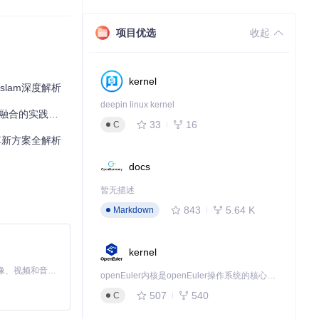
项目优选
收起
kernel
slam深度解析
deepin linux kernel
合的实践指南
33
16
C
m革新方案全解析
docs
规模点云数据
度。
暂无描述
843
5.64 K
Markdown
）的构建，或是作
kernel
于前端的配准优化，
MiniMax H3 是一个通用的全模态生成系统。它支持对由文本、图像、视频和音频组成的多模态上下文进行统一理解，并能生成分辨率高达 2K、时长可达 15 秒的带原生立体声音频的视频。得益于面向任务泛化的系统设计，H3 在预训练阶段就已具备广泛的多模态上下文理解与生成能力，能够出色地执行复杂的多模态指令。
openEuler内核是openEuler操作系统的核心，既是系统性能与稳定性的基石，也是连接处理器、设备与服务的桥梁。
507
540
C