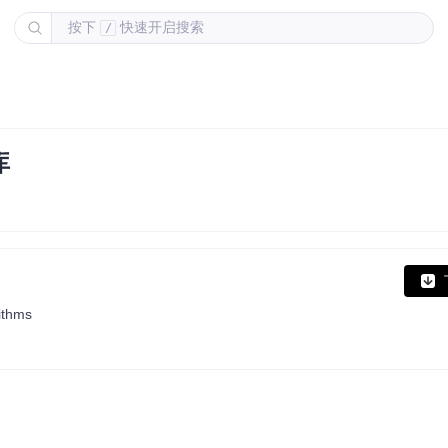
按下
快速开启搜索
/
库
rithms