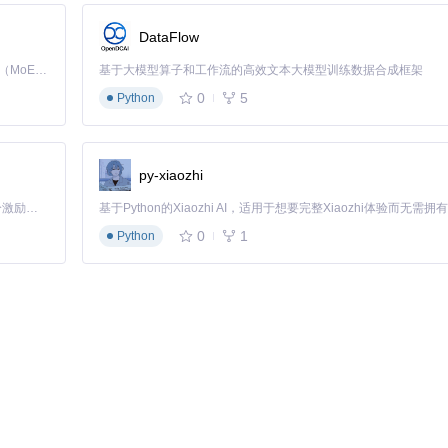
DataFlow
Kimi K3 是Kimi能力最强的模型：这是一个拥有 2.8 万亿参数的混合专家（MoE）模型，具备原生视觉理解能力，并支持 100 万 token 的上下文窗口。
基于大模型算子和工作流的高效文本大模型训练数据合成框架
rithms
0
5
Python
py-xiaozhi
「源启盛夏」暑期校园开发者成长计划旨在激活校园开源力量，通过积分激励、认证扶持、资源倾斜等形式，引导高校组织和开发者完成「入驻 — 建项目 — 做贡献 — 获认证 — 得资源」的完整闭环。无论你是想带领社团入驻平台的组织者，还是希望用代码贡献证明自己的开发者，都能在这里找到属于你的成长路径。
0
1
Python