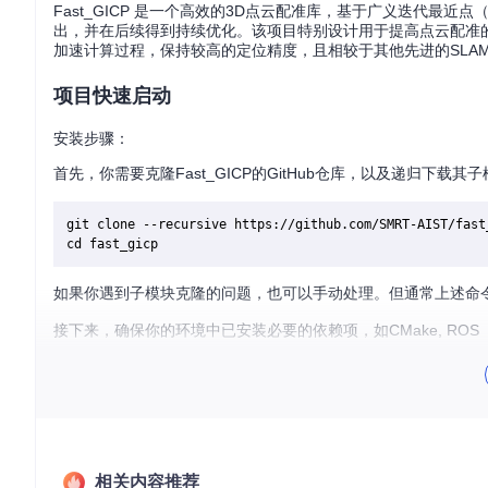
Fast_GICP 是一个高效的3D点云配准库，基于广义迭代最近点（Generaliz
出，并在后续得到持续优化。该项目特别设计用于提高点云配准
加速计算过程，保持较高的定位精度，且相较于其他先进的SLAM方
项目快速启动
安装步骤：
首先，你需要克隆Fast_GICP的GitHub仓库，以及递归下
git clone --recursive https://github.com/SMRT-AIST/fast_
如果你遇到子模块克隆的问题，也可以手动处理。但通常上述命
接下来，确保你的环境中已安装必要的依赖项，如CMake, R
cmake .

运行示例：
Fast_GICP提供了在KITTI数据集上运行的例子，来展示其性
相关内容推荐