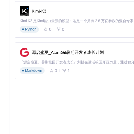
Kimi-K3
fast_gicp
A collection of GICP-based fast point cloud registration algo
0
0
Python
项目地址：
https://gitcode.com/gh_mirrors/fa/fast_gicp
源启盛夏_AtomGit暑期开发者成长计划
0
1
Markdown