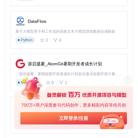
编译完成后，你可以运行一个简单的示例来验证安装是否成
功：
DataFlow
基于大模型算子和工作流的高效文本大模型训练数据合成框架
0
4
Python
如果一切正常，你应该会看到输出 "Hello, World!"。
3. 应用案例和最佳实践
源启盛夏_AtomGit暑期开发者成长计划
3.1 嵌入式系统中的应用
「源启盛夏」暑期校园开发者成长计划旨在激活校园开源力量，通过积分激励、认证扶持、资源倾斜等形式，引导高校组织和开发者完成「入驻 — 建项目 — 做贡献 — 获认证 — 得资源」的完整闭环。无论你是想带领社团入驻平台的组织者，还是希望用代码贡献证明自己的开发者，都能在这里找到属于你的成长路径。
QuickJS 由于其轻量级和高性能的特点，非常适合嵌入式系统
中的应用。例如，你可以将 QuickJS 嵌入到物联网设备中，用
0
1
Markdown
于执行简单的脚本任务或处理数据。
3.2 桌面应用中的脚本引擎
700万+用户深度参与代码创作，更多精彩内容等你共创
py-xiaozhi
在桌面应用中，QuickJS 可以作为一个轻量级的脚本引擎，用
于扩展应用的功能。例如，你可以在一个 C++ 应用中嵌入 Qui
基于Python的Xiaozhi AI，适用于想要完整Xiaozhi体验而无需拥有专用硬件的用户。
ckJS，允许用户编写和执行 JavaScript 脚本来定制应用行
立即登录/注册
为。
0
1
Python
3.3 自动化测试