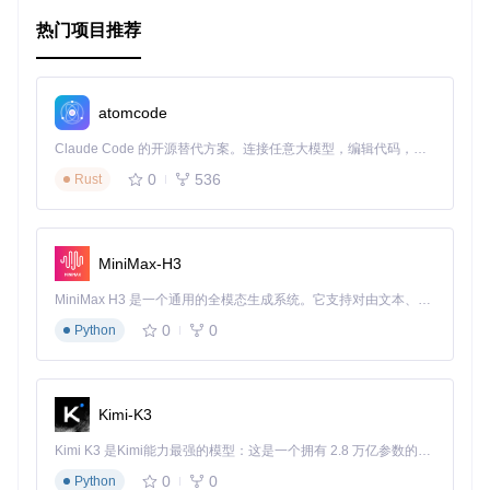
热门项目推荐
32 位版本
：
atomcode
Claude Code 的开源替代方案。连接任意大模型，编辑代码，运行命令，自动验证 — 全自动执行。用 Rust 构建，极致性能。 ｜ An open-source alternative to Claude Code. Connect any LLM, edit code, run commands, and verify changes — autonomously. Built in Rust for speed. Get Started
2.2 获取源代码
0
536
Rust
克隆 QuickJS-Windows-Build 项目到本地：
git 
clone
cd
MiniMax-H3
2.3 编译 QuickJS
MiniMax H3 是一个通用的全模态生成系统。它支持对由文本、图像、视频和音频组成的多模态上下文进行统一理解，并能生成分辨率高达 2K、时长可达 15 秒的带原生立体声音频的视频。得益于面向任务泛化的系统设计，H3 在预训练阶段就已具备广泛的多模态上下文理解与生成能力，能够出色地执行复杂的多模态指令。
在项目目录下执行以下命令进行编译：
0
0
Python
make LDEXPORT=
"-static -s"
Kimi-K3
编译完成后，你将得到
qjs.exe
和
qjsc.exe
等可执行文
件。
Kimi K3 是Kimi能力最强的模型：这是一个拥有 2.8 万亿参数的混合专家（MoE）模型，具备原生视觉理解能力，并支持 100 万 token 的上下文窗口。
2.4 运行示例
0
0
Python